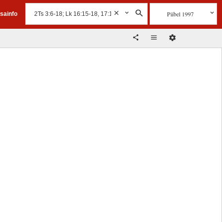
Piibel 1997
isainfo