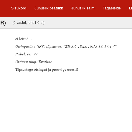
Sisukord
Juhuslik peatükk
Juhuslik salm
Tagasiside
L
(R)
(0 vastet, leht 1 0-st)
ei leitud....
Otsingusõne "(R)"
, täpsustus: "2Ts 3:6-18;Lk 16:15-18, 17:1-4"
Piibel: est_97
Otsingu tüüp: Tavaline
Täpsustage otsingut ja proovige uuesti!