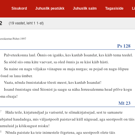
Sisukord
Juhuslik peatükk
Juhuslik salm
Tagasiside
L
2
(19 vastet, leht 1 1-st)
estikeelne Piibel 1997
Ps 128
1
Palveteekonna laul. Õnnis on igaüks, kes kardab Issandat, kes käib tema teedel.
2
Sa sööd siis oma käte vaevast, sa oled õnnis ja su käsi käib hästi.
3
Su naine on nagu viljakas viinapuu su maja nurgas; su pojad on nagu õlipuu
võsud su laua ümber.
4
Vaata, nõnda õnnistatakse tõesti meest, kes kardab Issandat!
5
Issand õnnistagu sind Siionist ja saagu sa näha Jeruusalemma head põlve kogu
oma eluaja!
Mt 23
27
Häda teile, kirjatundjad ja variserid, te silmakirjatsejad, sest te sarnanete
lubjatud haudadega, mis väljastpoolt paistavad küll nägusad, aga seestpoolt on täis
surnuluid ja kõiksugust roisku!
28
Nõnda paistate ka teie inimestele õigetena, aga seestpoolt olete täis