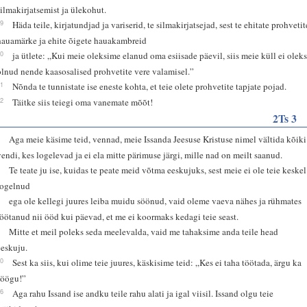
silmakirjatsemist ja ülekohut.
29
Häda teile, kirjatundjad ja variserid, te silmakirjatsejad, sest te ehitate prohvetit
hauamärke ja ehite õigete hauakambreid
30
ja ütlete: „Kui meie oleksime elanud oma esiisade päevil, siis meie küll ei olek
olnud nende kaasosalised prohvetite vere valamisel.”
31
Nõnda te tunnistate ise eneste kohta, et teie olete prohvetite tapjate pojad.
32
Täitke siis teiegi oma vanemate mõõt!
2Ts 3
6
Aga meie käsime teid, vennad, meie Issanda Jeesuse Kristuse nimel vältida kõiki
vendi, kes logelevad ja ei ela mitte pärimuse järgi, mille nad on meilt saanud.
7
Te teate ju ise, kuidas te peate meid võtma eeskujuks, sest meie ei ole teie keskel
logelnud
8
ega ole kellegi juures leiba muidu söönud, vaid oleme vaeva nähes ja rühmates
töötanud nii ööd kui päevad, et me ei koormaks kedagi teie seast.
9
Mitte et meil poleks seda meelevalda, vaid me tahaksime anda teile head
eeskuju.
10
Sest ka siis, kui olime teie juures, käskisime teid: „Kes ei taha töötada, ärgu ka
söögu!”
16
Aga rahu Issand ise andku teile rahu alati ja igal viisil. Issand olgu teie