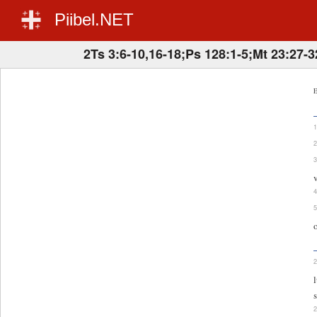
Piibel.NET
2Ts 3:6-10,16-18;Ps 128:1-5;Mt 23:27-3
E