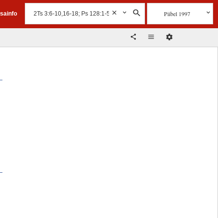
Piibel 1997
isainfo