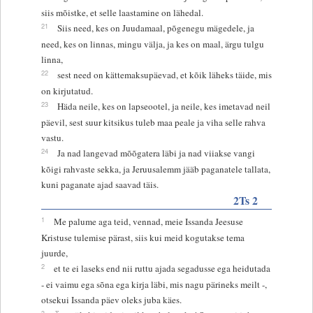
siis mõistke, et selle laastamine on lähedal.
21
Siis need, kes on Juudamaal, põgenegu mägedele, ja
need, kes on linnas, mingu välja, ja kes on maal, ärgu tulgu
linna,
22
sest need on kättemaksupäevad, et kõik läheks täide, mis
on kirjutatud.
23
Häda neile, kes on lapseootel, ja neile, kes imetavad neil
päevil, sest suur kitsikus tuleb maa peale ja viha selle rahva
vastu.
24
Ja nad langevad mõõgatera läbi ja nad viiakse vangi
kõigi rahvaste sekka, ja Jeruusalemm jääb paganatele tallata,
kuni paganate ajad saavad täis.
2Ts 2
1
Me palume aga teid, vennad, meie Issanda Jeesuse
Kristuse tulemise pärast, siis kui meid kogutakse tema
juurde,
2
et te ei laseks end nii ruttu ajada segadusse ega heidutada
- ei vaimu ega sõna ega kirja läbi, mis nagu pärineks meilt -,
otsekui Issanda päev oleks juba käes.
3