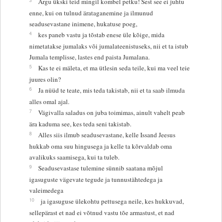
Ärgu ükski teid mingil kombel petku! Sest see ei juhtu
enne, kui on tulnud ärataganemine ja ilmunud
seadusevastane inimene, hukatuse poeg,
4
kes paneb vastu ja tõstab enese üle kõige, mida
nimetatakse jumalaks või jumalateenistuseks, nii et ta istub
Jumala templisse, lastes end paista Jumalana.
5
Kas te ei mäleta, et ma ütlesin seda teile, kui ma veel teie
juures olin?
6
Ja nüüd te teate, mis teda takistab, nii et ta saab ilmuda
alles omal ajal.
7
Vägivalla saladus on juba toimimas, ainult vahelt peab
ära kaduma see, kes teda seni takistab.
8
Alles siis ilmub seadusevastane, kelle Issand Jeesus
hukkab oma suu hingusega ja kelle ta kõrvaldab oma
avalikuks saamisega, kui ta tuleb.
9
Seadusevastase tulemine sünnib saatana mõjul
igasuguste vägevate tegude ja tunnustähtedega ja
valeimedega
10
ja igasuguse ülekohtu pettusega neile, kes hukkuvad,
sellepärast et nad ei võtnud vastu tõe armastust, et nad