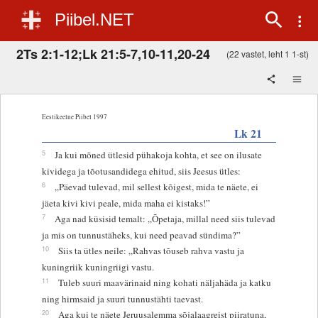
Piibel.NET
2Ts 2:1-12;Lk 21:5-7,10-11,20-24
(22 vastet, leht 1 1-st)
Eestikeelne Piibel 1997
Lk 21
5
Ja kui mõned ütlesid pühakoja kohta, et see on ilusate
kividega ja tõotusandidega ehitud, siis Jeesus ütles:
6
„Päevad tulevad, mil sellest kõigest, mida te näete, ei
jäeta kivi kivi peale, mida maha ei kistaks!”
7
Aga nad küsisid temalt: „Õpetaja, millal need siis tulevad
ja mis on tunnustäheks, kui need peavad sündima?”
10
Siis ta ütles neile: „Rahvas tõuseb rahva vastu ja
kuningriik kuningriigi vastu.
11
Tuleb suuri maavärinaid ning kohati näljahäda ja katku
ning hirmsaid ja suuri tunnustähti taevast.
20
Aga kui te näete Jeruusalemma sõjalaagreist piiratuna,