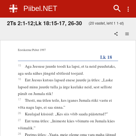
Piibel.NET
2Ts 2:1-12;Lk 18:15-17, 26-30
(20 vastet, leht 1 1-st)
Eestikeelne Piibel 1997
Lk 18
15
Aga Jeesuse juurde toodi ka lapsi, et ta neid puudutaks,
aga seda nähes jüngrid sõitlesid toojaid.
16
Ent Jeesus kutsus lapsed enese juurde ja ütles: „Laske
lapsed minu juurde tulla ja ärge keelake neid, sest selliste
päralt on Jumala riik!
17
Tõesti, ma ütlen teile, kes iganes Jumala riiki vastu ei
võta nagu laps, ei saa sinna.”
26
Kuulajad küsisid: „Kes siis võib saada päästetud?”
27
Ent tema ütles: „Inimeste käes võimatu on Jumala käes
võimalik.”
28
Peetrus ütles: „Vaata, meie oleme oma vara maha jätnud