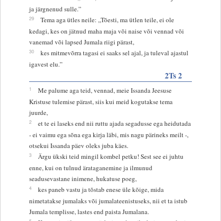
ja järgnenud sulle.”
29
Tema aga ütles neile: „Tõesti, ma ütlen teile, ei ole
kedagi, kes on jätnud maha maja või naise või vennad või
vanemad või lapsed Jumala riigi pärast,
30
kes mitmevõrra tagasi ei saaks sel ajal, ja tuleval ajastul
igavest elu.”
2Ts 2
1
Me palume aga teid, vennad, meie Issanda Jeesuse
Kristuse tulemise pärast, siis kui meid kogutakse tema
juurde,
2
et te ei laseks end nii ruttu ajada segadusse ega heidutada
- ei vaimu ega sõna ega kirja läbi, mis nagu pärineks meilt -,
otsekui Issanda päev oleks juba käes.
3
Ärgu ükski teid mingil kombel petku! Sest see ei juhtu
enne, kui on tulnud ärataganemine ja ilmunud
seadusevastane inimene, hukatuse poeg,
4
kes paneb vastu ja tõstab enese üle kõige, mida
nimetatakse jumalaks või jumalateenistuseks, nii et ta istub
Jumala templisse, lastes end paista Jumalana.
5