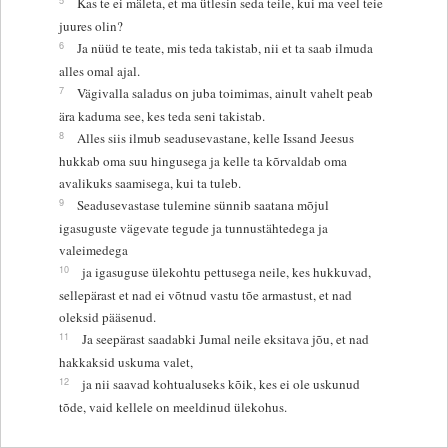
Kas te ei mäleta, et ma ütlesin seda teile, kui ma veel teie
juures olin?
6
Ja nüüd te teate, mis teda takistab, nii et ta saab ilmuda
alles omal ajal.
7
Vägivalla saladus on juba toimimas, ainult vahelt peab
ära kaduma see, kes teda seni takistab.
8
Alles siis ilmub seadusevastane, kelle Issand Jeesus
hukkab oma suu hingusega ja kelle ta kõrvaldab oma
avalikuks saamisega, kui ta tuleb.
9
Seadusevastase tulemine sünnib saatana mõjul
igasuguste vägevate tegude ja tunnustähtedega ja
valeimedega
10
ja igasuguse ülekohtu pettusega neile, kes hukkuvad,
sellepärast et nad ei võtnud vastu tõe armastust, et nad
oleksid pääsenud.
11
Ja seepärast saadabki Jumal neile eksitava jõu, et nad
hakkaksid uskuma valet,
12
ja nii saavad kohtualuseks kõik, kes ei ole uskunud
tõde, vaid kellele on meeldinud ülekohus.