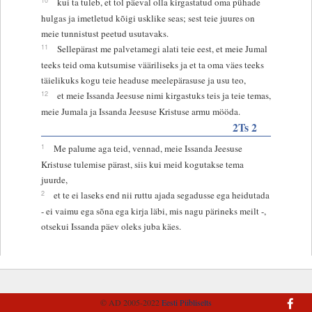
kui ta tuleb, et tol päeval olla kirgastatud oma pühade
hulgas ja imetletud kõigi usklike seas; sest teie juures on
meie tunnistust peetud usutavaks.
11
Sellepärast me palvetamegi alati teie eest, et meie Jumal
teeks teid oma kutsumise vääriliseks ja et ta oma väes teeks
täielikuks kogu teie headuse meelepärasuse ja usu teo,
12
et meie Issanda Jeesuse nimi kirgastuks teis ja teie temas,
meie Jumala ja Issanda Jeesuse Kristuse armu mööda.
2Ts 2
1
Me palume aga teid, vennad, meie Issanda Jeesuse
Kristuse tulemise pärast, siis kui meid kogutakse tema
juurde,
2
et te ei laseks end nii ruttu ajada segadusse ega heidutada
- ei vaimu ega sõna ega kirja läbi, mis nagu pärineks meilt -,
otsekui Issanda päev oleks juba käes.
© AD 2005-2022
Eesti Piibliselts