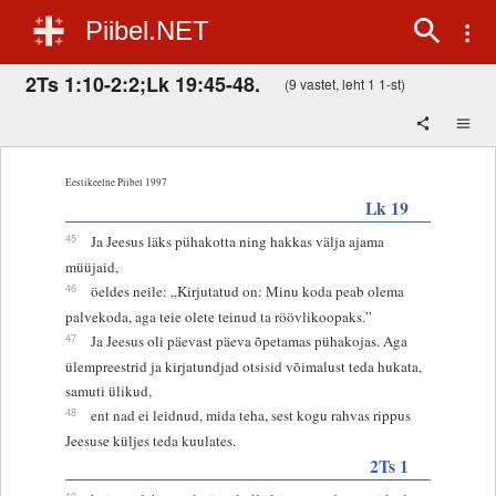
Piibel.NET
2Ts 1:10-2:2;Lk 19:45-48.
(9 vastet, leht 1 1-st)
Eestikeelne Piibel 1997
Lk 19
45
Ja Jeesus läks pühakotta ning hakkas välja ajama
müüjaid,
46
öeldes neile: „Kirjutatud on: Minu koda peab olema
palvekoda, aga teie olete teinud ta röövlikoopaks.”
47
Ja Jeesus oli päevast päeva õpetamas pühakojas. Aga
ülempreestrid ja kirjatundjad otsisid võimalust teda hukata,
samuti ülikud,
48
ent nad ei leidnud, mida teha, sest kogu rahvas rippus
Jeesuse küljes teda kuulates.
2Ts 1
10