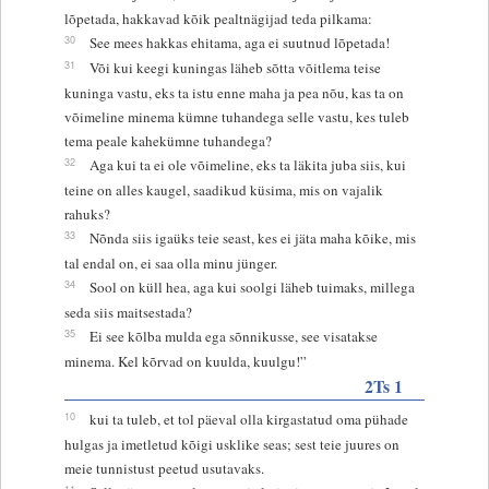
lõpetada, hakkavad kõik pealtnägijad teda pilkama:
30
See mees hakkas ehitama, aga ei suutnud lõpetada!
31
Või kui keegi kuningas läheb sõtta võitlema teise
kuninga vastu, eks ta istu enne maha ja pea nõu, kas ta on
võimeline minema kümne tuhandega selle vastu, kes tuleb
tema peale kahekümne tuhandega?
32
Aga kui ta ei ole võimeline, eks ta läkita juba siis, kui
teine on alles kaugel, saadikud küsima, mis on vajalik
rahuks?
33
Nõnda siis igaüks teie seast, kes ei jäta maha kõike, mis
tal endal on, ei saa olla minu jünger.
34
Sool on küll hea, aga kui soolgi läheb tuimaks, millega
seda siis maitsestada?
35
Ei see kõlba mulda ega sõnnikusse, see visatakse
minema. Kel kõrvad on kuulda, kuulgu!”
2Ts 1
10
kui ta tuleb, et tol päeval olla kirgastatud oma pühade
hulgas ja imetletud kõigi usklike seas; sest teie juures on
meie tunnistust peetud usutavaks.
11