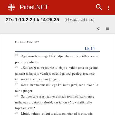
Piibel.NET
2Ts 1:10-2:2;Lk 14:25-35
(16 vastet, leht 1 1-st)
Eestikeelne Piibel 1997
Lk 14
25
Aga koos Jeesusega käis palju rahvast. Ja ta ütles nende
poole pöördudes:
26
„Kui keegi minu juurde tuleb ja ei vihka oma isa ja ema
ja naist ja lapsi ja vendi ja õdesid ja veel pealegi iseenese
elu, see ei saa olla minu jünger.
27
Kes ei kanna oma risti ega käi minu järel, see ei või olla
minu jünger.
28
Sest kes teie seast, tahtes ehitada torni, ei istuks enne
maha ega arvutaks kulusid, kas tal on kõik vajalik selle
lõpetamiseks?
29
Muidu juhtub, et kui ta aluse on rajanud ja ei suuda