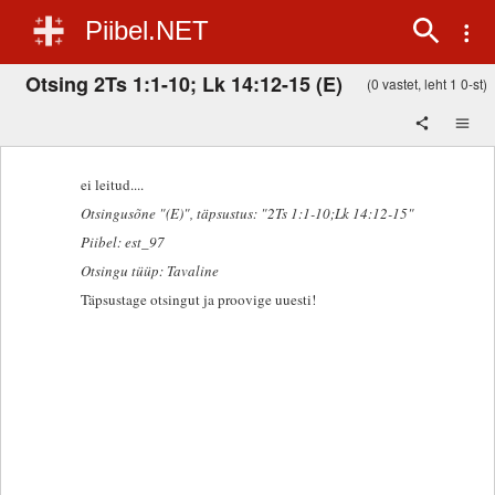
Piibel.NET
Otsing 2Ts 1:1-10; Lk 14:12-15 (E)
(0 vastet, leht 1 0-st)
ei leitud....
Otsingusõne "(E)"
, täpsustus: "2Ts 1:1-10;Lk 14:12-15"
Piibel: est_97
Otsingu tüüp: Tavaline
Täpsustage otsingut ja proovige uuesti!