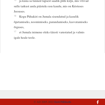
ja kuna sa tunned lapsest saadik pühi kirju, mis võivad
sulle tarkust anda päästeks usu kaudu, mis on Kristuses
Jeesuses.
16
Kogu Pühakiri on Jumala sisendatud ja kasulik
õpetamiseks, noomimiseks, parandamiseks, kasvatamiseks
õiguses,
17
et Jumala inimene oleks täiesti varustatud ja valmis
igale heale teole.
© AD 2005-2022
Eesti Piibliselts