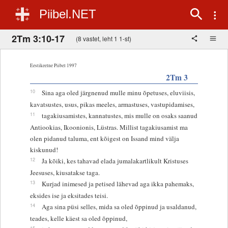
Piibel.NET
2Tm 3:10-17
(8 vastet, leht 1 1-st)
Eestikeelne Piibel 1997
2Tm 3
10
Sina aga oled järgnenud mulle minu õpetuses, eluviisis,
kavatsustes, usus, pikas meeles, armastuses, vastupidamises,
11
tagakiusamistes, kannatustes, mis mulle on osaks saanud
Antiookias, Ikoonionis, Lüstras. Millist tagakiusamist ma
olen pidanud taluma, ent kõigest on Issand mind välja
kiskunud!
12
Ja kõiki, kes tahavad elada jumalakartlikult Kristuses
Jeesuses, kiusatakse taga.
13
Kurjad inimesed ja petised lähevad aga ikka pahemaks,
eksides ise ja eksitades teisi.
14
Aga sina püsi selles, mida sa oled õppinud ja usaldanud,
teades, kelle käest sa oled õppinud,
15