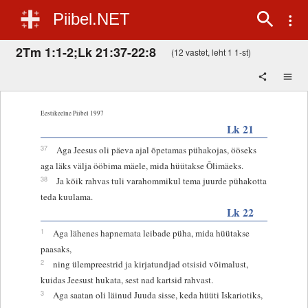
Piibel.NET
2Tm 1:1-2;Lk 21:37-22:8
(12 vastet, leht 1 1-st)
Eestikeelne Piibel 1997
Lk 21
37
Aga Jeesus oli päeva ajal õpetamas pühakojas, ööseks
aga läks välja ööbima mäele, mida hüütakse Õlimäeks.
38
Ja kõik rahvas tuli varahommikul tema juurde pühakotta
teda kuulama.
Lk 22
1
Aga lähenes hapnemata leibade püha, mida hüütakse
paasaks,
2
ning ülempreestrid ja kirjatundjad otsisid võimalust,
kuidas Jeesust hukata, sest nad kartsid rahvast.
3
Aga saatan oli läinud Juuda sisse, keda hüüti Iskariotiks,