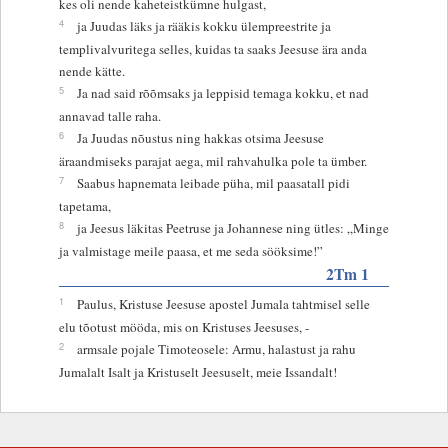
kes oli nende kaheteistkümne hulgast,
4
ja Juudas läks ja rääkis kokku ülempreestrite ja
templivalvuritega selles, kuidas ta saaks Jeesuse ära anda
nende kätte.
5
Ja nad said rõõmsaks ja leppisid temaga kokku, et nad
annavad talle raha.
6
Ja Juudas nõustus ning hakkas otsima Jeesuse
äraandmiseks parajat aega, mil rahvahulka pole ta ümber.
7
Saabus hapnemata leibade püha, mil paasatall pidi
tapetama,
8
ja Jeesus läkitas Peetruse ja Johannese ning ütles: „Minge
ja valmistage meile paasa, et me seda sööksime!”
2Tm 1
1
Paulus, Kristuse Jeesuse apostel Jumala tahtmisel selle
elu tõotust mööda, mis on Kristuses Jeesuses, -
2
armsale pojale Timoteosele: Armu, halastust ja rahu
Jumalalt Isalt ja Kristuselt Jeesuselt, meie Issandalt!