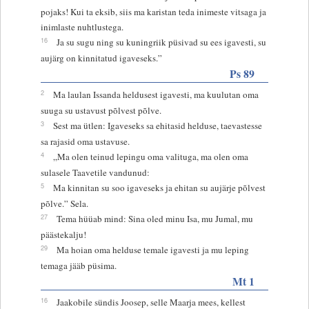
pojaks! Kui ta eksib, siis ma karistan teda inimeste vitsaga ja
inimlaste nuhtlustega.
16
Ja su sugu ning su kuningriik püsivad su ees igavesti, su
aujärg on kinnitatud igaveseks.”
Ps 89
2
Ma laulan Issanda heldusest igavesti, ma kuulutan oma
suuga su ustavust põlvest põlve.
3
Sest ma ütlen: Igaveseks sa ehitasid helduse, taevastesse
sa rajasid oma ustavuse.
4
„Ma olen teinud lepingu oma valituga, ma olen oma
sulasele Taavetile vandunud:
5
Ma kinnitan su soo igaveseks ja ehitan su aujärje põlvest
põlve.” Sela.
27
Tema hüüab mind: Sina oled minu Isa, mu Jumal, mu
päästekalju!
29
Ma hoian oma helduse temale igavesti ja mu leping
temaga jääb püsima.
Mt 1
16
Jaakobile sündis Joosep, selle Maarja mees, kellest