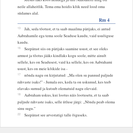
neile allaheitlik. Tema ema hoidis kõik need lood oma
südames alal.
Rm 4
13
Jah, seda tõotust, et ta saab maailma pärijaks, ei antud
Aabrahamile ega tema soole Seaduse kaudu, vaid usuõiguse
kaudu.
16
Seepärast siis on pärijaks saamine usust, et see oleks
armust ja tõotus jääks kindlaks kogu soole, mitte ainult
sellele, kes on Seadusest, vaid ka sellele, kes on Aabrahami
usust, kes on meie kõikide isa -
17
nõnda nagu on kirjutatud: „Ma olen su pannud paljude
rahvaste isaks!” - Jumala ees, keda ta on uskunud, kes teeb
elavaks surnud ja kutsub olematuid nagu olevaid.
18
Aabraham uskus, kui lootus näis lootusetu, et ta saab
paljude rahvaste isaks, selle ütluse järgi: „Nõnda peab olema
sinu sugu.”
22
Seepärast see arvestatigi talle õiguseks.