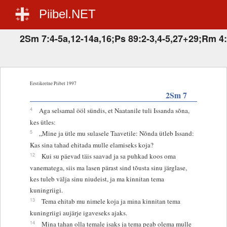
Piibel.NET
2Sm 7:4-5a,12-14a,16;Ps 89:2-3,4-5,27+29;Rm 4:
Eestikeelne Piibel 1997
2Sm 7
4
Aga selsamal ööl sündis, et Naatanile tuli Issanda sõna,
kes ütles:
5
„Mine ja ütle mu sulasele Taavetile: Nõnda ütleb Issand:
Kas sina tahad ehitada mulle elamiseks koja?
12
Kui su päevad täis saavad ja sa puhkad koos oma
vanematega, siis ma lasen pärast sind tõusta sinu järglase,
kes tuleb välja sinu niudeist, ja ma kinnitan tema
kuningriigi.
13
Tema ehitab mu nimele koja ja mina kinnitan tema
kuningriigi aujärje igaveseks ajaks.
14
Mina tahan olla temale isaks ja tema peab olema mulle