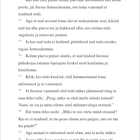
poole, jäi Jeesus Jeruusalemma, ent tema vanemad ei
teadnud seda.
44
Aga et nad arvasid tema olevat teekaaslaste seas, käisid
nad ära ühe päeva tee ja hakkasid alles siis otsima teda
sugulaste ja tuttavate juurest.
45
Ja kui nad teda ei leidnud, pöördusid nad teda otsides
tagasi Jeruusalemma.
46
Kolme päeva pärast sündis, et nad leidsid Jeesuse
pühakojas istumas õpetajate keskel neid kuulamas ja
küsitlemas.
47
Kõik, kes teda kuulsid, olid hämmastunud tema
mõistusest ja ta vastustest.
48
Ja Jeesuse vanemad olid teda nähes jahmunud ning ta
ema ütles talle: „Poeg, miks sa oled meile nõnda teinud?
Vaata, su isa ja mina oleme sind südamevaluga otsinud.”
49
Ent tema ütles neile: „Miks te siis olete mind otsinud?
Kas te ei teadnud, et ma pean olema neis paigus, mis on mu
Isa päralt?”
50
Aga nemad ei mõistnud neid sõnu, mis ta neile rääkis.
51
Jeesus läks koos nendega ja tuli Naatsaretti ning oli