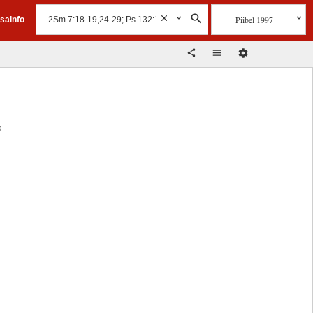
Piibel 1997
isainfo
s