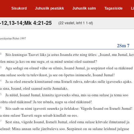
Sisukord
Juhuslik peatükk
Juhuslik salm
Tagasiside
L
-12,13-14;Mk 4:21-25
(22 vastet, leht 1 1-st)
estikeelne Piibel 1997
2Sm 7
18
Siis kuningas Taavet läks ja astus Issanda ette ning ütles: „Issand, mu Jumal, ke
olen mina ja kes on mu sugu, et sa mind senini oled saatnud?
19
Aga sedagi on olnud vähe su silmis, Issand Jumal, ja seepärast oled sa rääkinud
oma sulase soole ta tulevikust, ja see on õpetus inimesele, Issand Jumal!
24
Ja sa oled enesele kinnitanud oma Iisraeli rahva, rahvaks sulle igaveseks ajaks.
Ja sina, Issand, oled saanud neile Jumalaks.
25
Ja nüüd, Issand Jumal, kinnita igaveseks sõna, mis sa oma sulase ja tema soo
kohta oled rääkinud! Ja tee nõnda, nagu sa oled rääkinud!
26
Siis saab su nimi igavesti suureks ja öeldakse: Vägede Issand on Iisraeli Jumal!
Ja sinu sulase Taaveti sugu seisab kindlalt su ees.
27
Sest sina, vägede Issand, Iisraeli Jumal, oled oma sulase kõrvale ilmutanud ja
öelnud: Mina annan sulle järeltuleva soo. Seepärast on su sulane leidnud julguse