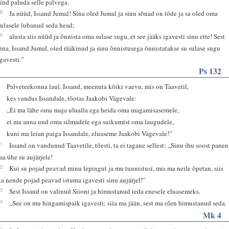
sind paluda selle palvega.
28
Ja nüüd, Issand Jumal! Sina oled Jumal ja sinu sõnad on tõde ja sa oled oma
sulasele lubanud seda head;
29
alusta siis nüüd ja õnnista oma sulase sugu, et see jääks igavesti sinu ette! Sest
sina, Issand Jumal, oled rääkinud ja sinu õnnistusega õnnistatakse su sulase sugu
igavesti.”
Ps 132
1
Palveteekonna laul. Issand, meenuta kõiki vaevu, mis on Taavetil,
2
kes vandus Issandale, tõotas Jaakobi Vägevale:
3
„Ei ma lähe oma maja ulualla ega heida oma magamisasemele,
4
ei ma anna und oma silmadele ega suikumist oma laugudele,
5
kuni ma leian paiga Issandale, eluaseme Jaakobi Vägevale!”
11
Issand on vandunud Taavetile, tõesti, ta ei tagane sellest: „Sinu ihu soost panen
ma ühe su aujärjele!
12
Kui su pojad peavad minu lepingut ja mu tunnistusi, mis ma neile õpetan, siis
ka nende pojad peavad istuma igavesti sinu aujärjel!”
13
Sest Issand on valinud Siioni ja himustanud teda enesele eluasemeks.
14
„See on mu hingamispaik igavesti; siia ma jään, sest ma olen himustanud seda.
Mk 4
21