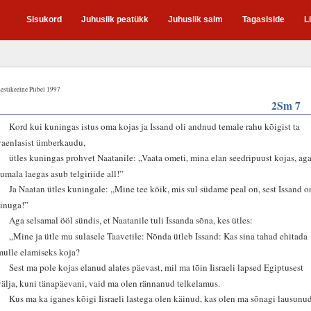
Sisukord
Juhuslik peatükk
Juhuslik salm
Tagasiside
L
estikeelne Piibel 1997
2Sm 7
1
Kord kui kuningas istus oma kojas ja Issand oli andnud temale rahu kõigist ta
vaenlasist ümberkaudu,
2
ütles kuningas prohvet Naatanile: „Vaata ometi, mina elan seedripuust kojas, ag
Jumala laegas asub telgiriide all!”
3
Ja Naatan ütles kuningale: „Mine tee kõik, mis sul südame peal on, sest Issand o
sinuga!”
4
Aga selsamal ööl sündis, et Naatanile tuli Issanda sõna, kes ütles:
5
„Mine ja ütle mu sulasele Taavetile: Nõnda ütleb Issand: Kas sina tahad ehitada
mulle elamiseks koja?
6
Sest ma pole kojas elanud alates päevast, mil ma tõin Iisraeli lapsed Egiptusest
välja, kuni tänapäevani, vaid ma olen rännanud telkelamus.
7
Kus ma ka iganes kõigi Iisraeli lastega olen käinud, kas olen ma sõnagi lausunu