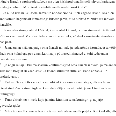
mõnele Iisraeli suguharudest, keda ma olen käskinud oma Iisraeli rahvast karjasena
hoida, ja öelnud: Mispärast te ei ehita mulle seedripuust koda?
8
Ja nüüd ütle mu sulasele Taavetile nõnda: Nõnda ütleb vägede Issand: Ma olen
sind võtnud karjamaalt lammaste ja kitsede järelt, et sa oleksid vürstiks mu rahvale
israelile.
9
Ja ma olen sinuga olnud kõikjal, kus sa oled käinud, ja olen sinu eest hävitanud
kõik su vaenlased. Ma tahan teha sinu nime suureks, võrdseks suurimate nimedega
maa peal.
10
Ja ma tahan määrata paiga oma Iisraeli rahvale ja teda nõnda istutada, et ta võib
elada oma kohal ega pea enam kartma; ja pöörased inimesed ei tohi teda enam
vaevata nagu varem
11
ja nagu sel ajal, kui ma seadsin kohtumõistjaid oma Iisraeli rahvale; ja ma anna
sulle rahu kõigist su vaenlasist. Ja Issand kuulutab sulle, et Issand annab sulle
järeltuleva soo.
12
Kui su päevad täis saavad ja sa puhkad koos oma vanematega, siis ma lasen
pärast sind tõusta sinu järglase, kes tuleb välja sinu niudeist, ja ma kinnitan tema
kuningriigi.
13
Tema ehitab mu nimele koja ja mina kinnitan tema kuningriigi aujärje
igaveseks ajaks.
14
Mina tahan olla temale isaks ja tema peab olema mulle pojaks! Kui ta eksib, sii