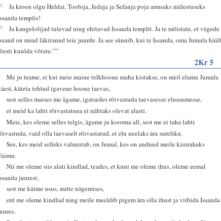
14
Ja kroon olgu Heldai, Toobija, Jedaja ja Sefanja poja armsaks mälestuseks
Issanda templis!
15
Ja kaugelolijad tulevad ning ehitavad Issanda templit. Ja te mõistate, et vägede
Issand on mind läkitanud teie juurde. Ja see sünnib, kui te Issanda, oma Jumala hääl
tõesti kuulda võtate.””
2Kr 5
1
Me ju teame, et kui meie maine telkhoone maha kistakse, on meil elamu Jumala
käest, käteta tehtud igavene hoone taevas,
2
sest selles maises me ägame, igatsedes rõivastuda taevasesse eluasemesse,
3
et meid ka lahti rõivastatuna ei nähtaks olevat alasti.
4
Meie, kes oleme selles telgis, ägame ju koorma all, sest me ei taha lahti
rõivastuda, vaid olla taevaselt rõivastatud, et elu neelaks ära sureliku.
5
See, kes meid selleks valmistab, on Jumal, kes on andnud meile käsirahaks
Vaimu.
6
Nii me oleme siis alati kindlad, teades, et kuni me oleme ihus, oleme eemal
Issanda juurest;
7
sest me käime usus, mitte nägemises,
8
ent me oleme kindlad ning meile meeldib pigem ära olla ihust ja viibida Issanda
juures.
9