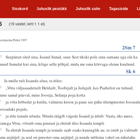
Sisukord
Juhuslik peatükk
Juhuslik salm
Tagasiside
L
5
(19 vastet, leht 1 1-st)
estikeelne Piibel 1997
2Sm 7
22
Seepärast oled sina, Issand Jumal, suur. Sest ükski pole sinu sarnane ega ole ka
muud Jumalat kui sina, kõige selle põhjal, mida me oma kõrvaga oleme kuulnud.
Sk 6
9
Ja mulle tuli Issanda sõna; ta ütles:
10
„Võta väljasaadetuilt Heldailt, Toobijalt ja Jedajalt, kes Paabelist on tulnud,
mine samal päeval, mine Joosija, Sefanja poja kotta
11
ja võta hõbedat ja kulda, valmista kroon ja pane see pähe ülempreester Joosuale
Joosadaki pojale,
12
ja ütle temale nõnda: Nõnda räägib vägede Issand ja ütleb: Vaata, üks mees,
nimega Võsu, võrsub oma pinnast ja ehitab üles Issanda templi.
13
Ta ehitab Issanda templi ja temale saab osaks kuninglik au; ta istub ja valitseb
oma aujärjel; ja seal on preester oma aujärjel, ja nende mõlema vahel on rahutahe.