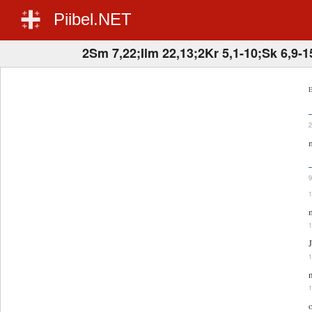
Piibel.NET
2Sm 7,22;Ilm 22,13;2Kr 5,1-10;Sk 6,9-1
E