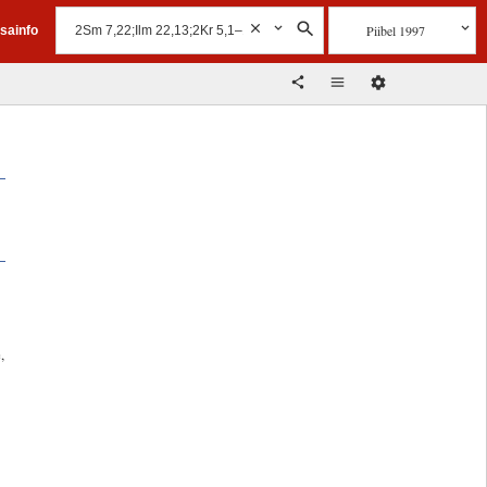
Piibel 1997
isainfo
,