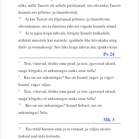
telki, mille Taavet oli sellele püstitanud, siis ohverdas Taavet
Issanda ees põletus- ja tänuohvreid.
18
Ja kui Taavet oli lõpetanud põletus- ja tänuohvrite
ohverdamise, siis ta õnnistas rahvast vägede Issanda nimel.
19
Ja ta jagas kogu rahvale, kõigile Iisraeli hulkadele,
niihästi meestele kui naistele, igaühele ühe leivakaku ning
datli- ja rosinakoogi. Siis läks kogu rahvas ära, igaüks koju.
Ps 24
7
Teie, väravad, tõstke oma pead, ja teie, igavesed uksed,
saage kõrgeks, et aukuningas saaks sisse tulla!
8
Kes on see aukuningas? See on Issand, tugev ja vägev
Issand, vägev sõjas.
9
Teie, väravad, tõstke oma pead, ja teie, igavesed uksed,
saage kõrgeks, et aukuningas saaks sisse tulla!
10
Kes on see aukuningas? Issand Sebaot, see on
aukuningas! Sela.
Mk 3
31
Siis tulid Jeesuse ema ja ta vennad, ja väljas seistes
lasksid nad teda kutsuda.