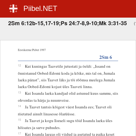
Piibel.NET
2Sm 6:12b-15,17-19;Ps 24:7-8,9-10;Mk 3:31-35
(
Eestikeelne Piibel 1997
2Sm 6
12
Kui kuningas Taavetile jutustati ja öeldi: „Issand on
õnnistanud Oobed-Edomi koda ja kõike, mis tal on, Jumala
laeka pärast”, siis Taavet läks ja tõi rõõmsa meelega Jumala
laeka Oobed-Edomi kojast üles Taaveti linna.
13
Kui Issanda laeka kandjad olid astunud kuus sammu, siis
ohverdas ta härja ja nuumveise.
14
Ja Taavet tantsis kõigest väest Issanda ees; Taavet oli
riietatud ainult linasesse õlarüüsse.
15
Ja Taavet ja kogu Iisraeli sugu tõid Issanda laeka üles
hõisates ja sarve puhudes.
17
Kui Issanda laegas oli viidud ja asetatud ta paika keset