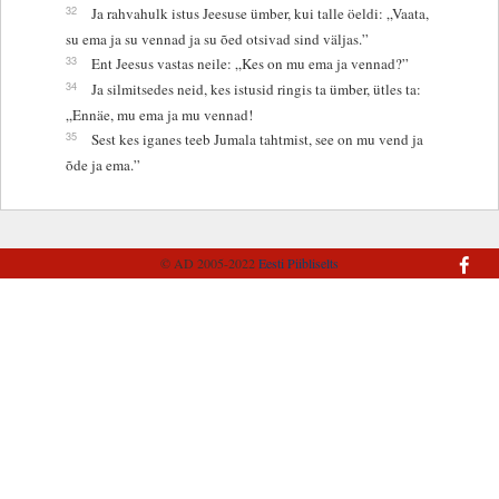
32
Ja rahvahulk istus Jeesuse ümber, kui talle öeldi: „Vaata,
su ema ja su vennad ja su õed otsivad sind väljas.”
33
Ent Jeesus vastas neile: „Kes on mu ema ja vennad?”
34
Ja silmitsedes neid, kes istusid ringis ta ümber, ütles ta:
„Ennäe, mu ema ja mu vennad!
35
Sest kes iganes teeb Jumala tahtmist, see on mu vend ja
õde ja ema.”
© AD 2005-2022
Eesti Piibliselts