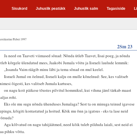
Sisukord
Juhuslik peatükk
Juhuslik salm
Tagasiside
L
estikeelne Piibel 1997
2Sm 23
1
Ja need on Taaveti viimased sõnad: Nõnda ütleb Taavet, Iisai poeg, ja nõnda
ütleb kõrgele ülendatud mees, Jaakobi Jumala võitu ja Iisraeli laulude lemmik:
2
„Issanda Vaim räägib minu läbi ja tema sõnad on mul keelel.
3
Iisraeli Jumal on öelnud, Iisraeli kalju on mulle kõnelnud: See, kes valitseb
inimesi õigesti, kes valitseb Jumala kartuses,
4
on nagu koit päikese tõustes pilvitul hommikul, kui vihma järel tärkab maast
haljas rohi.
5
Eks ole mu sugu nõnda ühenduses Jumalaga? Sest ta on minuga teinud igavese
lepingu, kõigiti korrastatud ja hoitud. Kõik mu õnn ja igatsus - eks ta lase neid
võrsuda?
6
Aga kõlvatud on nagu tahijäätmed, need kõik tuleb pilduda laiali, sest neid ei
saa pihku võtta.