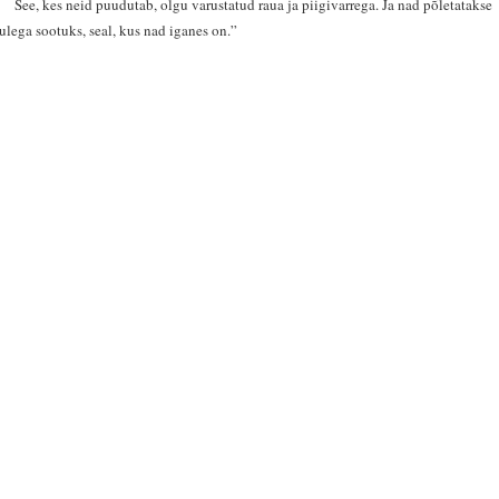
7
See, kes neid puudutab, olgu varustatud raua ja piigivarrega. Ja nad põletatakse
tulega sootuks, seal, kus nad iganes on.”