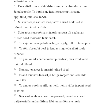
sattusid mu ette.
7
Oma kitsikuses ma hüüdsin Issandat ja kisendasin oma
Jumala poole. Ta kuulis mu häält oma templist ja mu
appihüüd jõudis ta kõrvu.
8
Siis värises ja vabises maa, taeva alused kõikusid ja
põrusid, sest ta viha süttis.
9
Suits tõusis ta sõõrmeist ja tuli ta suust oli neelamas,
tulised söed lõõmasid tema seest.
10
Ta vajutas taeva ja tuli maha, ja ta jalge all oli tume pilv.
11
Ta sõitis keerubi peal ja lendas ning teda nähti tuule
tiibadel.
12
Ta pani onniks enese ümber pimeduse, mustavad veed,
paksud pilved.
13
Kumast tema ees lõõmasid tulised söed.
14
Issand müristas taevast ja Kõigekõrgem andis kuulda
oma häält.
15
Ta ambus nooli ja pillutas neid, heitis välke ja pani need
sähvima.
16
Siis said nähtavaks mere sügavused, maailma alused
paljastusid Issanda sõitluse läbi tema sõõrmete tuule