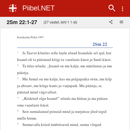
Piibel.NET
2Sm 22:1-27
(27 vastet, leht 1 1-st)
Eestikeelne Piibel 1997
2Sm 22
1
Ja Taavet kõneles selle laulu sõnad Issandale sel ajal, kui
Issand oli ta päästnud kõigi ta vaenlaste käest ja Sauli käest.
2
Ta ütles nõnda: „Issand on mu kalju, mu mäelinnus ja mu
päästja.
3
Mu Jumal on mu kalju, kus ma pelgupaika otsin, mu kilp
ja abisarv, mu kõrge kants ja varjupaik. Mu päästja, sa
päästad mind vägivallast.
4
„Kiidetud olgu Issand!” nõnda ma hüüan ja ma pääsen
oma vaenlaste käest.
5
Sest surmalained piirasid mind ja nurjatuse jõed tegid
mulle hirmu.
6
Surmavalla köied ümbritsesid mind, surma võrgud