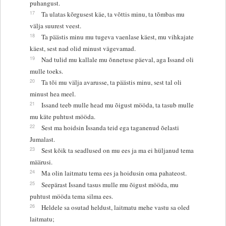
puhangust.
17
Ta ulatas kõrgusest käe, ta võttis minu, ta tõmbas mu
välja suurest veest.
18
Ta päästis minu mu tugeva vaenlase käest, mu vihkajate
käest, sest nad olid minust vägevamad.
19
Nad tulid mu kallale mu õnnetuse päeval, aga Issand oli
mulle toeks.
20
Ta tõi mu välja avarusse, ta päästis minu, sest tal oli
minust hea meel.
21
Issand teeb mulle head mu õigust mööda, ta tasub mulle
mu käte puhtust mööda.
22
Sest ma hoidsin Issanda teid ega taganenud õelasti
Jumalast.
23
Sest kõik ta seadlused on mu ees ja ma ei hüljanud tema
määrusi.
24
Ma olin laitmatu tema ees ja hoidusin oma pahateost.
25
Seepärast Issand tasus mulle mu õigust mööda, mu
puhtust mööda tema silma ees.
26
Heldele sa osutad heldust, laitmatu mehe vastu sa oled
laitmatu;