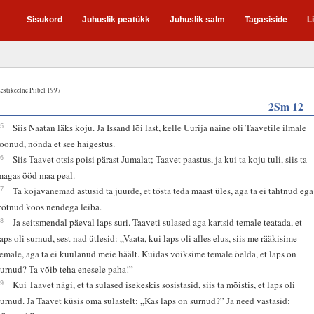
Sisukord
Juhuslik peatükk
Juhuslik salm
Tagasiside
L
estikeelne Piibel 1997
2Sm 12
15
Siis Naatan läks koju. Ja Issand lõi last, kelle Uurija naine oli Taavetile ilmale
toonud, nõnda et see haigestus.
16
Siis Taavet otsis poisi pärast Jumalat; Taavet paastus, ja kui ta koju tuli, siis ta
magas ööd maa peal.
17
Ta kojavanemad astusid ta juurde, et tõsta teda maast üles, aga ta ei tahtnud ega
võtnud koos nendega leiba.
18
Ja seitsmendal päeval laps suri. Taaveti sulased aga kartsid temale teatada, et
laps oli surnud, sest nad ütlesid: „Vaata, kui laps oli alles elus, siis me rääkisime
temale, aga ta ei kuulanud meie häält. Kuidas võiksime temale öelda, et laps on
surnud? Ta võib teha enesele paha!”
19
Kui Taavet nägi, et ta sulased isekeskis sosistasid, siis ta mõistis, et laps oli
surnud. Ja Taavet küsis oma sulastelt: „Kas laps on surnud?” Ja need vastasid: