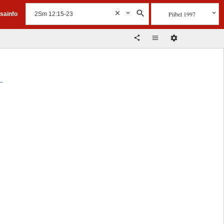
Piibel 1997
isainfo