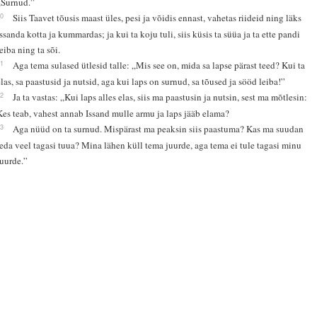
„Surnud.”
20
Siis Taavet tõusis maast üles, pesi ja võidis ennast, vahetas riideid ning läks
Issanda kotta ja kummardas; ja kui ta koju tuli, siis küsis ta süüa ja ta ette pandi
leiba ning ta sõi.
21
Aga tema sulased ütlesid talle: „Mis see on, mida sa lapse pärast teed? Kui ta
elas, sa paastusid ja nutsid, aga kui laps on surnud, sa tõused ja sööd leiba!”
22
Ja ta vastas: „Kui laps alles elas, siis ma paastusin ja nutsin, sest ma mõtlesin:
Kes teab, vahest annab Issand mulle armu ja laps jääb elama?
23
Aga nüüd on ta surnud. Mispärast ma peaksin siis paastuma? Kas ma suudan
teda veel tagasi tuua? Mina lähen küll tema juurde, aga tema ei tule tagasi minu
juurde.”