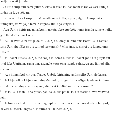
Uurija Taaveti juurde.
7
Ja kui Uurija tuli tema juurde, küsis Taavet, kuidas Joabi ja rahva käsi käib ja
kuidas on lugu sõjaga.
8
Ja Taavet ütles Uurijale: „Mine alla oma kotta ja pese jalgu!” Uurija läks
kuningakojast välja ja temale järgnes kuninga kingitus.
9
Aga Uurija heitis magama kuningakoja ukse ette kõigi oma isanda sulaste hulka
ega läinud alla oma kotta.
10
Kui Taavetile teatati ja öeldi: „Uurija ei olegi läinud oma kotta”, siis Taavet
küsis Uurijalt: „Eks sa ole tulnud teekonnalt? Mispärast sa siis ei ole läinud oma
kotta?”
13
Ja Taavet kutsus Uurija, too sõi ja jõi tema juures ja Taavet jootis ta purju; ent
õhtul läks Uurija magama oma asemele koos oma isanda sulastega ega läinud alla
oma kotta.
14
Aga hommikul kirjutas Taavet Joabile kirja ning andis selle Uurijale kaasa.
15
Ja kirjas oli ta kirjutanud ning öelnud: „Pange Uurija kõige ägedama tapluse
esirinda ja taanduge tema tagant, nõnda et ta lüüakse maha ja sureb!”
16
Ja kui siis Joab linna piiras, pani ta Uurija paika, kus ta teadis olevat vahvaid
mehi.
17
Ja linna mehed tulid välja ning taplesid Joabi vastu; ja mõned rahva hulgast,
Taaveti sulaseist, langesid, ja surma sai ka hett Uurija.