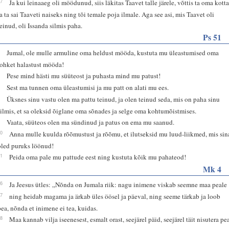
27
Ja kui leinaaeg oli möödunud, siis läkitas Taavet talle järele, võttis ta oma kott
ja ta sai Taaveti naiseks ning tõi temale poja ilmale. Aga see asi, mis Taavet oli
teinud, oli Issanda silmis paha.
Ps 51
3
Jumal, ole mulle armuline oma heldust mööda, kustuta mu üleastumised oma
rohket halastust mööda!
4
Pese mind hästi mu süüteost ja puhasta mind mu patust!
5
Sest ma tunnen oma üleastumisi ja mu patt on alati mu ees.
6
Üksnes sinu vastu olen ma pattu teinud, ja olen teinud seda, mis on paha sinu
silmis, et sa oleksid õiglane oma sõnades ja selge oma kohtumõistmises.
7
Vaata, süüteos olen ma sündinud ja patus on ema mu saanud.
10
Anna mulle kuulda rõõmustust ja rõõmu, et ilutseksid mu luud-liikmed, mis sin
oled puruks löönud!
11
Peida oma pale mu pattude eest ning kustuta kõik mu pahateod!
Mk 4
26
Ja Jeesus ütles: „Nõnda on Jumala riik: nagu inimene viskab seemne maa peale
27
ning heidab magama ja ärkab üles öösel ja päeval, ning seeme tärkab ja loob
pea, nõnda et inimene ei tea, kuidas.
28
Maa kannab vilja iseenesest, esmalt orast, seejärel päid, seejärel täit nisutera pe