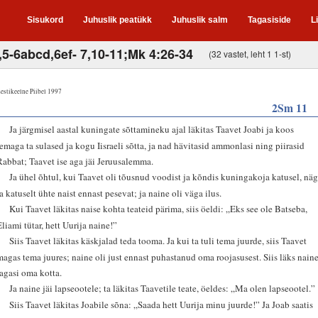
Sisukord
Juhuslik peatükk
Juhuslik salm
Tagasiside
L
,5-6abcd,6ef- 7,10-11;Mk 4:26-34
(32 vastet, leht 1 1-st)
estikeelne Piibel 1997
2Sm 11
1
Ja järgmisel aastal kuningate sõttamineku ajal läkitas Taavet Joabi ja koos
temaga ta sulased ja kogu Iisraeli sõtta, ja nad hävitasid ammonlasi ning piirasid
Rabbat; Taavet ise aga jäi Jeruusalemma.
2
Ja ühel õhtul, kui Taavet oli tõusnud voodist ja kõndis kuningakoja katusel, näg
ta katuselt ühte naist ennast pesevat; ja naine oli väga ilus.
3
Kui Taavet läkitas naise kohta teateid pärima, siis öeldi: „Eks see ole Batseba,
Eliami tütar, hett Uurija naine!”
4
Siis Taavet läkitas käskjalad teda tooma. Ja kui ta tuli tema juurde, siis Taavet
magas tema juures; naine oli just ennast puhastanud oma roojasusest. Siis läks nain
tagasi oma kotta.
5
Ja naine jäi lapseootele; ta läkitas Taavetile teate, öeldes: „Ma olen lapseootel.”
6
Siis Taavet läkitas Joabile sõna: „Saada hett Uurija minu juurde!” Ja Joab saatis