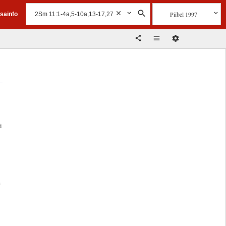
Piibel 1997
isainfo
i
e