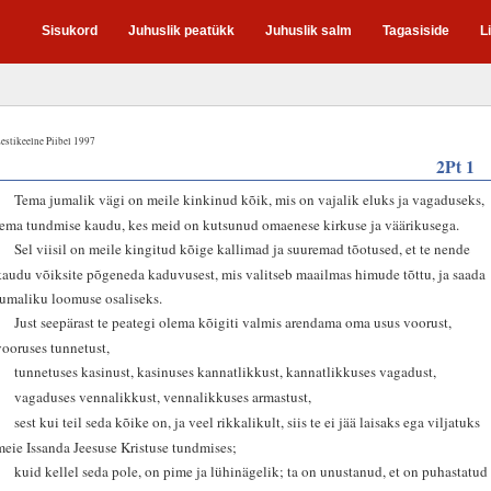
Sisukord
Juhuslik peatükk
Juhuslik salm
Tagasiside
L
estikeelne Piibel 1997
2Pt 1
3
Tema jumalik vägi on meile kinkinud kõik, mis on vajalik eluks ja vagaduseks,
tema tundmise kaudu, kes meid on kutsunud omaenese kirkuse ja väärikusega.
4
Sel viisil on meile kingitud kõige kallimad ja suuremad tõotused, et te nende
kaudu võiksite põgeneda kaduvusest, mis valitseb maailmas himude tõttu, ja saada
jumaliku loomuse osaliseks.
5
Just seepärast te peategi olema kõigiti valmis arendama oma usus voorust,
vooruses tunnetust,
6
tunnetuses kasinust, kasinuses kannatlikkust, kannatlikkuses vagadust,
7
vagaduses vennalikkust, vennalikkuses armastust,
8
sest kui teil seda kõike on, ja veel rikkalikult, siis te ei jää laisaks ega viljatuks
meie Issanda Jeesuse Kristuse tundmises;
9
kuid kellel seda pole, on pime ja lühinägelik; ta on unustanud, et on puhastatud