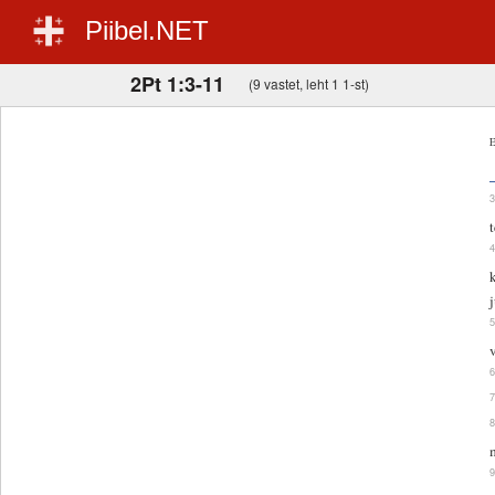
Piibel.NET
2Pt 1:3-11
(9 vastet, leht 1 1-st)
E