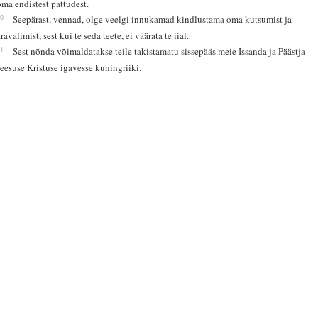
oma endistest pattudest.
10
Seepärast, vennad, olge veelgi innukamad kindlustama oma kutsumist ja
ravalimist, sest kui te seda teete, ei väärata te iial.
11
Sest nõnda võimaldatakse teile takistamatu sissepääs meie Issanda ja Päästja
Jeesuse Kristuse igavesse kuningriiki.