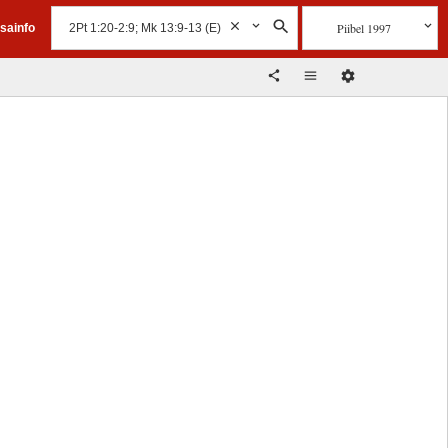
Piibel 1997
isainfo