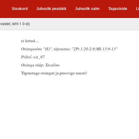
Sisukord
Juhuslik peatükk
Juhuslik salm
Tagasiside
L
 vastet, leht 1 0-st)
ei leitud....
Otsingusõne "(E)"
, täpsustus: "2Pt 1:20-2:9;Mk 13:9-13"
Piibel: est_97
Otsingu tüüp: Tavaline
Täpsustage otsingut ja proovige uuesti!