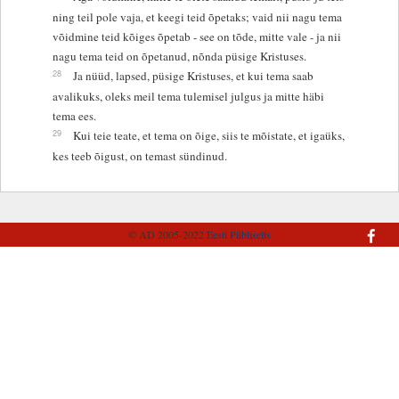
ning teil pole vaja, et keegi teid õpetaks; vaid nii nagu tema
võidmine teid kõiges õpetab - see on tõde, mitte vale - ja nii
nagu tema teid on õpetanud, nõnda püsige Kristuses.
28
Ja nüüd, lapsed, püsige Kristuses, et kui tema saab
avalikuks, oleks meil tema tulemisel julgus ja mitte häbi
tema ees.
29
Kui teie teate, et tema on õige, siis te mõistate, et igaüks,
kes teeb õigust, on temast sündinud.
© AD 2005-2022
Eesti Piibliselts