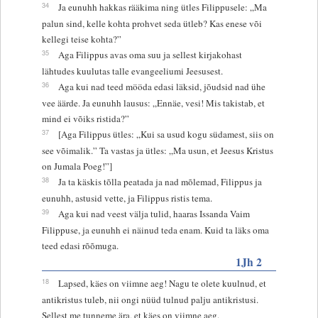
34
Ja eunuhh hakkas rääkima ning ütles Filippusele: „Ma
palun sind, kelle kohta prohvet seda ütleb? Kas enese või
kellegi teise kohta?”
35
Aga Filippus avas oma suu ja sellest kirjakohast
lähtudes kuulutas talle evangeeliumi Jeesusest.
36
Aga kui nad teed mööda edasi läksid, jõudsid nad ühe
vee äärde. Ja eunuhh lausus: „Ennäe, vesi! Mis takistab, et
mind ei võiks ristida?”
37
[Aga Filippus ütles: „Kui sa usud kogu südamest, siis on
see võimalik.” Ta vastas ja ütles: „Ma usun, et Jeesus Kristus
on Jumala Poeg!”]
38
Ja ta käskis tõlla peatada ja nad mõlemad, Filippus ja
eunuhh, astusid vette, ja Filippus ristis tema.
39
Aga kui nad veest välja tulid, haaras Issanda Vaim
Filippuse, ja eunuhh ei näinud teda enam. Kuid ta läks oma
teed edasi rõõmuga.
1Jh 2
18
Lapsed, käes on viimne aeg! Nagu te olete kuulnud, et
antikristus tuleb, nii ongi nüüd tulnud palju antikristusi.
Sellest me tunneme ära, et käes on viimne aeg.