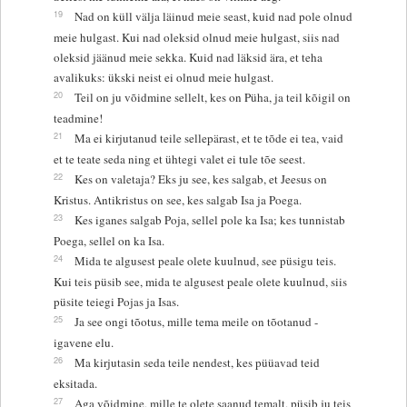
19
Nad on küll välja läinud meie seast, kuid nad pole olnud
meie hulgast. Kui nad oleksid olnud meie hulgast, siis nad
oleksid jäänud meie sekka. Kuid nad läksid ära, et teha
avalikuks: ükski neist ei olnud meie hulgast.
20
Teil on ju võidmine sellelt, kes on Püha, ja teil kõigil on
teadmine!
21
Ma ei kirjutanud teile sellepärast, et te tõde ei tea, vaid
et te teate seda ning et ühtegi valet ei tule tõe seest.
22
Kes on valetaja? Eks ju see, kes salgab, et Jeesus on
Kristus. Antikristus on see, kes salgab Isa ja Poega.
23
Kes iganes salgab Poja, sellel pole ka Isa; kes tunnistab
Poega, sellel on ka Isa.
24
Mida te algusest peale olete kuulnud, see püsigu teis.
Kui teis püsib see, mida te algusest peale olete kuulnud, siis
püsite teiegi Pojas ja Isas.
25
Ja see ongi tõotus, mille tema meile on tõotanud -
igavene elu.
26
Ma kirjutasin seda teile nendest, kes püüavad teid
eksitada.
27
Aga võidmine, mille te olete saanud temalt, püsib ju teis