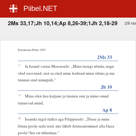
Piibel.NET
2Ms 33,17;Jh 10,14;Ap 8,26-39;1Jh 2,18-29
(28 vas
Eestikeelne Piibel 1997
2Ms 33
17
Ja Issand vastas Moosesele: „Mina teengi nõnda, nagu
oled soovinud, sest sa oled armu leidnud minu silmis ja ma
tunnen sind nimepidi.”
Jh 10
14
Mina olen hea karjane ja tunnen omi ja minu omad
tunnevad mind,
Ap 8
26
Issanda ingel rääkis aga Filippusele: „Tõuse ja mine
lõuna poole seda teed, mis läheb Jeruusalemmast alla Gaza
poole! See on tühermaa.”