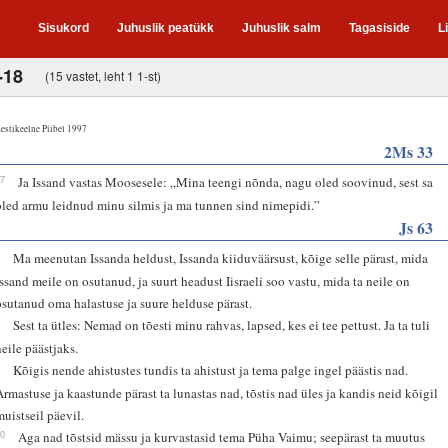
Sisukord
Juhuslik peatükk
Juhuslik salm
Tagasiside
L
-18
(15 vastet, leht 1 1-st)
estikeelne Piibel 1997
2Ms 33
17
Ja Issand vastas Moosesele: „Mina teengi nõnda, nagu oled soovinud, sest sa
oled armu leidnud minu silmis ja ma tunnen sind nimepidi.”
Js 63
7
Ma meenutan Issanda heldust, Issanda kiiduväärsust, kõige selle pärast, mida
Issand meile on osutanud, ja suurt headust Iisraeli soo vastu, mida ta neile on
osutanud oma halastuse ja suure helduse pärast.
8
Sest ta ütles: Nemad on tõesti minu rahvas, lapsed, kes ei tee pettust. Ja ta tuli
neile päästjaks.
9
Kõigis nende ahistustes tundis ta ahistust ja tema palge ingel päästis nad.
Armastuse ja kaastunde pärast ta lunastas nad, tõstis nad üles ja kandis neid kõigil
muistseil päevil.
10
Aga nad tõstsid mässu ja kurvastasid tema Püha Vaimu; seepärast ta muutus