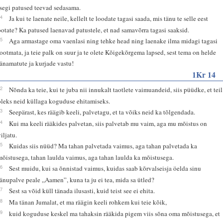
Isegi patused teevad sedasama.
34
Ja kui te laenate neile, kellelt te loodate tagasi saada, mis tänu te selle eest
ootate? Ka patused laenavad patustele, et nad samavõrra tagasi saaksid.
35
Aga armastage oma vaenlasi ning tehke head ning laenake ilma midagi tagasi
lootmata, ja teie palk on suur ja te olete Kõigekõrgema lapsed, sest tema on helde
tänamatute ja kurjade vastu!
1Kr 14
12
Nõnda ka teie, kui te juba nii innukalt taotlete vaimuandeid, siis püüdke, et teil
oleks neid küllaga koguduse ehitamiseks.
13
Seepärast, kes räägib keeli, palvetagu, et ta võiks neid ka tõlgendada.
14
Kui ma keeli rääkides palvetan, siis palvetab mu vaim, aga mu mõistus on
iljatu.
15
Kuidas siis nüüd? Ma tahan palvetada vaimus, aga tahan palvetada ka
mõistusega, tahan laulda vaimus, aga tahan laulda ka mõistusega.
16
Sest muidu, kui sa õnnistad vaimus, kuidas saab kõrvalseisja öelda sinu
tänupalve peale „Aamen”, kuna ta ju ei tea, mida sa ütled?
17
Sest sa võid küll tänada ilusasti, kuid teist see ei ehita.
18
Ma tänan Jumalat, et ma räägin keeli rohkem kui teie kõik,
19
kuid koguduse keskel ma tahaksin rääkida pigem viis sõna oma mõistusega, et