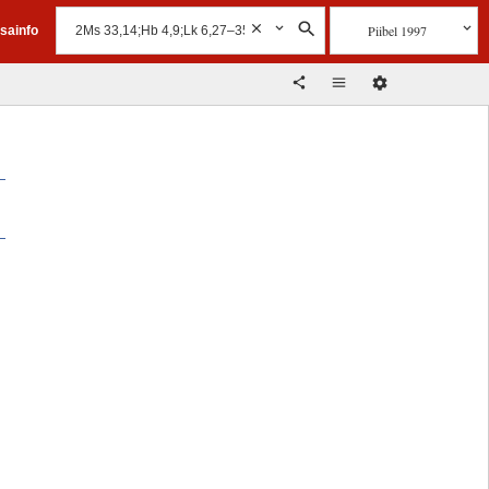
Piibel 1997
isainfo