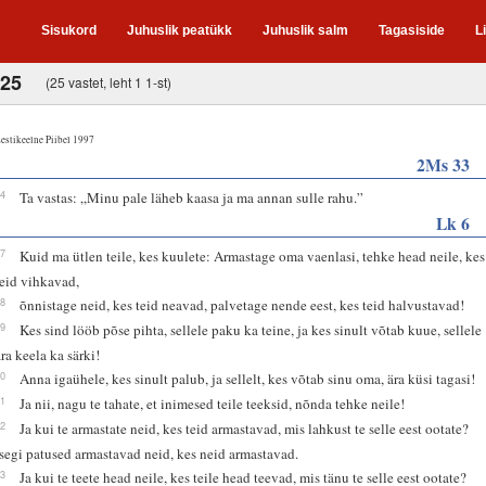
Sisukord
Juhuslik peatükk
Juhuslik salm
Tagasiside
L
-25
(25 vastet, leht 1 1-st)
estikeelne Piibel 1997
2Ms 33
14
Ta vastas: „Minu pale läheb kaasa ja ma annan sulle rahu.”
Lk 6
27
Kuid ma ütlen teile, kes kuulete: Armastage oma vaenlasi, tehke head neile, kes
teid vihkavad,
28
õnnistage neid, kes teid neavad, palvetage nende eest, kes teid halvustavad!
29
Kes sind lööb põse pihta, sellele paku ka teine, ja kes sinult võtab kuue, sellele
ära keela ka särki!
30
Anna igaühele, kes sinult palub, ja sellelt, kes võtab sinu oma, ära küsi tagasi!
31
Ja nii, nagu te tahate, et inimesed teile teeksid, nõnda tehke neile!
32
Ja kui te armastate neid, kes teid armastavad, mis lahkust te selle eest ootate?
Isegi patused armastavad neid, kes neid armastavad.
33
Ja kui te teete head neile, kes teile head teevad, mis tänu te selle eest ootate?