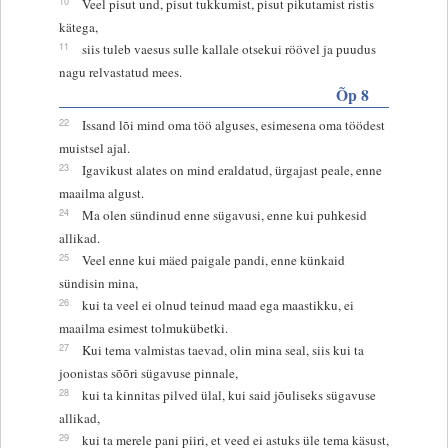
10
Veel pisut und, pisut tukkumist, pisut pikutamist ristis
kätega,
11
siis tuleb vaesus sulle kallale otsekui röövel ja puudus
nagu relvastatud mees.
Õp 8
22
Issand lõi mind oma töö alguses, esimesena oma töödest
muistsel ajal.
23
Igavikust alates on mind eraldatud, ürgajast peale, enne
maailma algust.
24
Ma olen sündinud enne sügavusi, enne kui puhkesid
allikad.
25
Veel enne kui mäed paigale pandi, enne künkaid
sündisin mina,
26
kui ta veel ei olnud teinud maad ega maastikku, ei
maailma esimest tolmukübetki.
27
Kui tema valmistas taevad, olin mina seal, siis kui ta
joonistas sõõri sügavuse pinnale,
28
kui ta kinnitas pilved ülal, kui said jõuliseks sügavuse
allikad,
29
kui ta merele pani piiri, et veed ei astuks üle tema käsust,