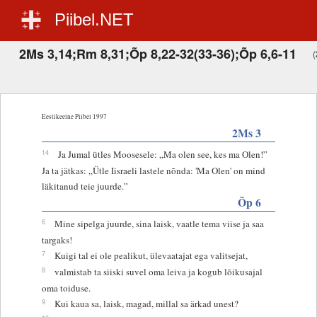
Piibel.NET
2Ms 3,14;Rm 8,31;Õp 8,22-32(33-36);Õp 6,6-11
(
Eestikeelne Piibel 1997
2Ms 3
14
Ja Jumal ütles Moosesele: „Ma olen see, kes ma Olen!”
Ja ta jätkas: „Ütle Iisraeli lastele nõnda: 'Ma Olen' on mind
läkitanud teie juurde.”
Õp 6
6
Mine sipelga juurde, sina laisk, vaatle tema viise ja saa
targaks!
7
Kuigi tal ei ole pealikut, ülevaatajat ega valitsejat,
8
valmistab ta siiski suvel oma leiva ja kogub lõikusajal
oma toiduse.
9
Kui kaua sa, laisk, magad, millal sa ärkad unest?