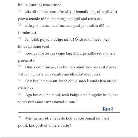
kui ta kinnitas maa alused,
30
siis olin mina tema kõrval kui lemmiklaps, olin päevast
päeva temale rõõmuks, mängisin igal ajal tema ees,
31
mängisin tema maailma maa peal ja tundsin rõõmu
inimlastest.
32
Ja nüüd, pojad, kuulge mind! Õndsad on need, kes
hoiavad minu teed.
33
Kuulge õpetust ja saage targaks, ärge jätke seda tähele
panemata!
34
Õnnis on inimene, kes kuulab mind, kes päevast päeva
valvab mu ustel, on vahiks mu uksepiitade juures.
35
Sest kes leiab minu, leiab elu ja saab Issanda hea meele
osaliseks.
36
Aga kes ei taba mind, teeb kahju oma hingele; kõik, kes
vihkavad mind, armastavad surma.”
Rm 8
31
Mis me siis ütleme selle kohta? Kui Jumal on meie
poolt, kes võib olla meie vastu?