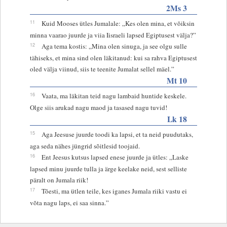
2Ms 3
11
Kuid Mooses ütles Jumalale: „Kes olen mina, et võiksin
minna vaarao juurde ja viia Iisraeli lapsed Egiptusest välja?”
12
Aga tema kostis: „Mina olen sinuga, ja see olgu sulle
tähiseks, et mina sind olen läkitanud: kui sa rahva Egiptusest
oled välja viinud, siis te teenite Jumalat sellel mäel.”
Mt 10
16
Vaata, ma läkitan teid nagu lambaid huntide keskele.
Olge siis arukad nagu maod ja tasased nagu tuvid!
Lk 18
15
Aga Jeesuse juurde toodi ka lapsi, et ta neid puudutaks,
aga seda nähes jüngrid sõitlesid toojaid.
16
Ent Jeesus kutsus lapsed enese juurde ja ütles: „Laske
lapsed minu juurde tulla ja ärge keelake neid, sest selliste
päralt on Jumala riik!
17
Tõesti, ma ütlen teile, kes iganes Jumala riiki vastu ei
võta nagu laps, ei saa sinna.”