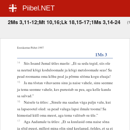
Piibel.NET
2Ms 3,11-12;Mt 10,16;Lk 18,15-17;1Ms 3,14-24
(1
Eestikeelne Piibel 1997
1Ms 3
14
Siis Issand Jumal ütles maole: „Et sa seda tegid, siis ole
sa neetud kõigi koduloomade ja kõigi metsloomade seas! Sa
pead roomama oma kõhu peal ja põrmu sööma kogu eluaja!
15
Ja ma tõstan vihavaenu sinu ja naise vahele, sinu seemne
ja tema seemne vahele, kes purustab su pea, aga kelle kanda
sa salvad.”
16
Naisele ta ütles: „Sinule ma saadan väga palju valu, kui
sa lapseootel oled: sa pead valuga lapsi ilmale tooma! Sa
himustad küll oma meest, aga tema valitseb su üle.”
17
Aga Aadamale ta ütles: „Et sa kuulasid oma naise sõna
ja sõid puust, millest mina olin sind keelanud, öeldes, et sa ei