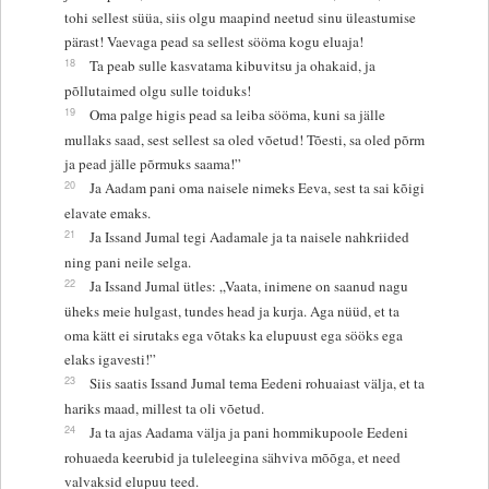
tohi sellest süüa, siis olgu maapind neetud sinu üleastumise
pärast! Vaevaga pead sa sellest sööma kogu eluaja!
18
Ta peab sulle kasvatama kibuvitsu ja ohakaid, ja
põllutaimed olgu sulle toiduks!
19
Oma palge higis pead sa leiba sööma, kuni sa jälle
mullaks saad, sest sellest sa oled võetud! Tõesti, sa oled põrm
ja pead jälle põrmuks saama!”
20
Ja Aadam pani oma naisele nimeks Eeva, sest ta sai kõigi
elavate emaks.
21
Ja Issand Jumal tegi Aadamale ja ta naisele nahkriided
ning pani neile selga.
22
Ja Issand Jumal ütles: „Vaata, inimene on saanud nagu
üheks meie hulgast, tundes head ja kurja. Aga nüüd, et ta
oma kätt ei sirutaks ega võtaks ka elupuust ega sööks ega
elaks igavesti!”
23
Siis saatis Issand Jumal tema Eedeni rohuaiast välja, et ta
hariks maad, millest ta oli võetud.
24
Ja ta ajas Aadama välja ja pani hommikupoole Eedeni
rohuaeda keerubid ja tuleleegina sähviva mõõga, et need
valvaksid elupuu teed.