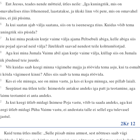
25
Ent Jeesus, teades nende mõtteid, ütles neile: „Iga kuningriik, mis on
omavahelises riius lõhenenud, laastatakse, ja ükski linn või pere, mis on omavahel
iius, ei jää püsima.
26
Ja kui saatan ajab välja saatana, siis on ta iseenesega riius. Kuidas võib tema
kuningriik siis püsida?
27
Ja kui mina peaksin kurje vaime välja ajama Peltsebuli abiga, kelle abiga siis
teie pojad ajavad neid välja? Järelikult saavad nendest teile kohtumõistjad.
28
Aga kui mina Jumala Vaimu abil ajan kurje vaime välja, küllap siis on Jumala
riik jõudnud teie juurde.
29
Või kuidas saab keegi minna vägimehe majja ja röövida tema asju, kui ta esmal
ei köida vägimeest kinni? Alles siis saab ta tema maja röövida.
30
Kes ei ole minuga, see on minu vastu, ja kes ei kogu minuga, see pillab laiali.
31
Seepärast ma ütlen teile: Inimestele antakse andeks iga patt ja teotamine, aga
Vaimu teotamist ei anta andeks.
32
Ja kui keegi ütleb midagi Inimese Poja vastu, võib ta saada andeks, aga kui
keegi ütleb midagi Püha Vaimu vastu, ei andestata talle ei sellel ega tulevasel
jastul.
2Kr 12
9
Kuid tema ütles mulle: „Sulle piisab minu armust, sest nõtruses saab vägi
täielikuks.” Nii ma siis kiitlen meelsamini oma nõtrusest, et Kristuse vägi laskuks