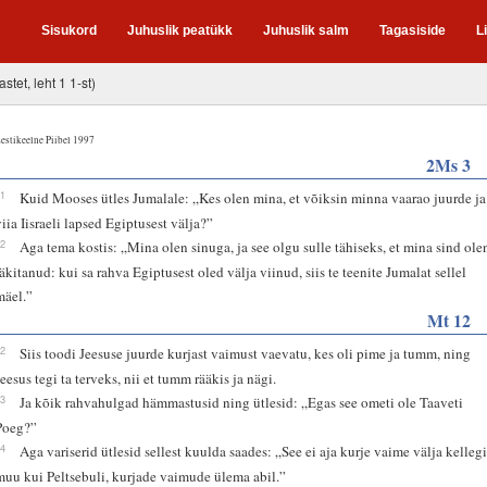
Sisukord
Juhuslik peatükk
Juhuslik salm
Tagasiside
L
astet, leht 1 1-st)
estikeelne Piibel 1997
2Ms 3
11
Kuid Mooses ütles Jumalale: „Kes olen mina, et võiksin minna vaarao juurde ja
viia Iisraeli lapsed Egiptusest välja?”
12
Aga tema kostis: „Mina olen sinuga, ja see olgu sulle tähiseks, et mina sind ole
läkitanud: kui sa rahva Egiptusest oled välja viinud, siis te teenite Jumalat sellel
mäel.”
Mt 12
22
Siis toodi Jeesuse juurde kurjast vaimust vaevatu, kes oli pime ja tumm, ning
Jeesus tegi ta terveks, nii et tumm rääkis ja nägi.
23
Ja kõik rahvahulgad hämmastusid ning ütlesid: „Egas see ometi ole Taaveti
Poeg?”
24
Aga variserid ütlesid sellest kuulda saades: „See ei aja kurje vaime välja kelleg
muu kui Peltsebuli, kurjade vaimude ülema abil.”