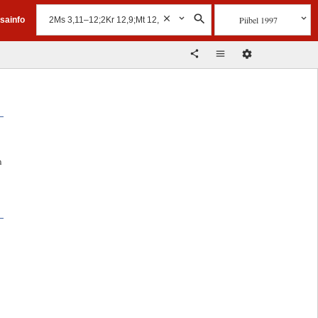
Piibel 1997
isainfo
n
i