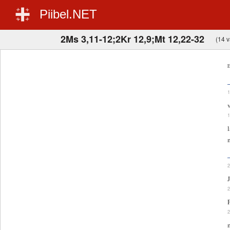
Piibel.NET
2Ms 3,11-12;2Kr 12,9;Mt 12,22-32
(14 v
E