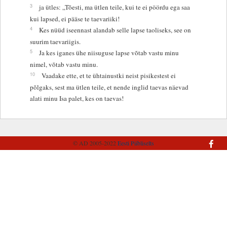
3
ja ütles: „Tõesti, ma ütlen teile, kui te ei pöördu ega saa
kui lapsed, ei pääse te taevariiki!
4
Kes nüüd iseennast alandab selle lapse taoliseks, see on
suurim taevariigis.
5
Ja kes iganes ühe niisuguse lapse võtab vastu minu
nimel, võtab vastu minu.
10
Vaadake ette, et te ühtainustki neist pisikestest ei
põlgaks, sest ma ütlen teile, et nende inglid taevas näevad
alati minu Isa palet, kes on taevas!
© AD 2005-2022
Eesti Piibliselts