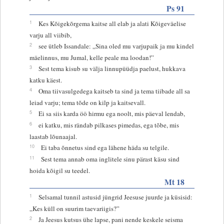
Ps 91
1
Kes Kõigekõrgema kaitse all elab ja alati Kõigeväelise
varju all viibib,
2
see ütleb Issandale: „Sina oled mu varjupaik ja mu kindel
mäelinnus, mu Jumal, kelle peale ma loodan!”
3
Sest tema kisub su välja linnupüüdja paelust, hukkava
katku käest.
4
Oma tiivasulgedega kaitseb ta sind ja tema tiibade all sa
leiad varju; tema tõde on kilp ja kaitsevall.
5
Ei sa siis karda öö hirmu ega noolt, mis päeval lendab,
6
ei katku, mis rändab pilkases pimedas, ega tõbe, mis
laastab lõunaajal.
10
Ei taba õnnetus sind ega lähene häda su telgile.
11
Sest tema annab oma inglitele sinu pärast käsu sind
hoida kõigil su teedel.
Mt 18
1
Selsamal tunnil astusid jüngrid Jeesuse juurde ja küsisid:
„Kes küll on suurim taevariigis?”
2
Ja Jeesus kutsus ühe lapse, pani nende keskele seisma