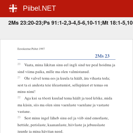
Piibel.NET
2Ms 23:20-23;Ps 91:1-2,3-4,5-6,10-11;Mt 18:1-5,10
Eestikeelne Piibel 1997
2Ms 23
20
Vaata, mina läkitan sinu eel ingli sind tee peal hoidma ja
sind viima paika, mille ma olen valmistanud.
21
Ole valvel tema ees ja kuula ta häält, ära vihasta teda;
sest ta ei andesta teie üleastumist, sellepärast et temas on
minu nimi!
22
Aga kui sa tõesti kuulad tema häält ja teed kõike, mida
ma käsin, siis ma olen sinu vaenlaste vaenlane ja vastaste
vastane.
23
Sest minu ingel läheb sinu eel ja viib sind emorlaste,
hettide, perislaste, kaananlaste, hiivlaste ja jebuuslaste
juurde ja mina hävitan need.