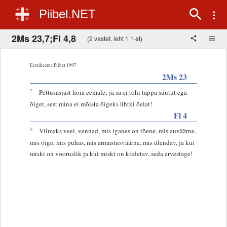
Piibel.NET
2Ms 23,7;Fl 4,8
(2 vastet, leht 1 1-st)
Eestikeelne Piibel 1997
2Ms 23
7
Pettusasjast hoia eemale; ja sa ei tohi tappa süütut ega
õiget, sest mina ei mõista õigeks ühtki õelat!
Fl 4
8
Viimaks veel, vennad, mis iganes on tõene, mis auväärne,
mis õige, mis puhas, mis armastusväärne, mis ülendav, ja kui
miski on vooruslik ja kui miski on kiidetav, seda arvestage!