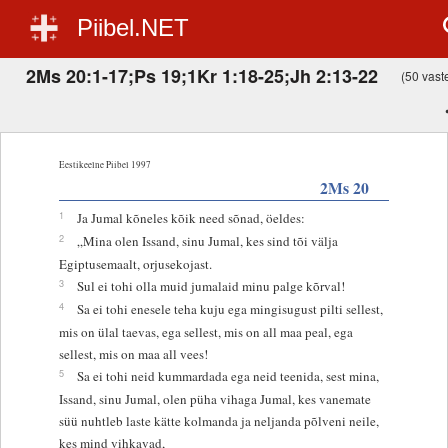
Piibel.NET
2Ms 20:1-17;Ps 19;1Kr 1:18-25;Jh 2:13-22
(50 vaste
Eestikeelne Piibel 1997
2Ms 20
1
Ja Jumal kõneles kõik need sõnad, öeldes:
2
„Mina olen Issand, sinu Jumal, kes sind tõi välja
Egiptusemaalt, orjusekojast.
3
Sul ei tohi olla muid jumalaid minu palge kõrval!
4
Sa ei tohi enesele teha kuju ega mingisugust pilti sellest,
mis on ülal taevas, ega sellest, mis on all maa peal, ega
sellest, mis on maa all vees!
5
Sa ei tohi neid kummardada ega neid teenida, sest mina,
Issand, sinu Jumal, olen püha vihaga Jumal, kes vanemate
süü nuhtleb laste kätte kolmanda ja neljanda põlveni neile,
kes mind vihkavad,