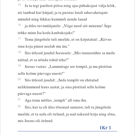
15
Ja ta tegi paeltest piitsa ning ajas pühakojast välja kõik,
nii lambad kui härjad, ja ta puistas laiali rahavahetajate
mündid ning lükkas kummuli nende lauad
16
ja ütles tuvimüüjatele: „Viige need siit minema! Ärge
tehke minu Isa koda kaubakojaks!”
17
Tema jüngritele tuli meelde, et on kirjutatud: „Kiivus
sinu koja pärast neelab mu ära.”
18
Siis ütlesid juudid Jeesusele: „Mis tunnustähte sa meile
näitad, et sa nõnda tohid teha?”
19
Jeesus vastas: „Lammutage see tempel, ja ma püstitan
selle kolme päevaga uuesti!”
20
Siis ütlesid juudid: „Seda templit on ehitatud
nelikümmend kuus aastat, ja sina püstitad selle kolme
päevaga uuesti?”
21
Aga tema mõtles „templi” all oma ihu.
22
Siis, kui ta oli üles tõusnud surnuist, tuli ta jüngritele
meelde, et ta seda oli öelnud, ja nad uskusid kirja ning sõna,
mis Jeesus oli öelnud.
1Kr 1