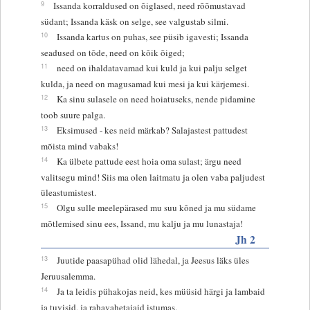
9
Issanda korraldused on õiglased, need rõõmustavad
südant; Issanda käsk on selge, see valgustab silmi.
10
Issanda kartus on puhas, see püsib igavesti; Issanda
seadused on tõde, need on kõik õiged;
11
need on ihaldatavamad kui kuld ja kui palju selget
kulda, ja need on magusamad kui mesi ja kui kärjemesi.
12
Ka sinu sulasele on need hoiatuseks, nende pidamine
toob suure palga.
13
Eksimused - kes neid märkab? Salajastest pattudest
mõista mind vabaks!
14
Ka ülbete pattude eest hoia oma sulast; ärgu need
valitsegu mind! Siis ma olen laitmatu ja olen vaba paljudest
üleastumistest.
15
Olgu sulle meelepärased mu suu kõned ja mu südame
mõtlemised sinu ees, Issand, mu kalju ja mu lunastaja!
Jh 2
13
Juutide paasapühad olid lähedal, ja Jeesus läks üles
Jeruusalemma.
14
Ja ta leidis pühakojas neid, kes müüsid härgi ja lambaid
ja tuvisid, ja rahavahetajaid istumas.