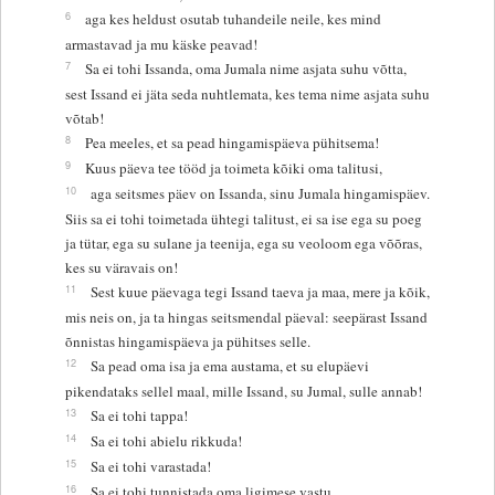
6
aga kes heldust osutab tuhandeile neile, kes mind
armastavad ja mu käske peavad!
7
Sa ei tohi Issanda, oma Jumala nime asjata suhu võtta,
sest Issand ei jäta seda nuhtlemata, kes tema nime asjata suhu
võtab!
8
Pea meeles, et sa pead hingamispäeva pühitsema!
9
Kuus päeva tee tööd ja toimeta kõiki oma talitusi,
10
aga seitsmes päev on Issanda, sinu Jumala hingamispäev.
Siis sa ei tohi toimetada ühtegi talitust, ei sa ise ega su poeg
ja tütar, ega su sulane ja teenija, ega su veoloom ega võõras,
kes su väravais on!
11
Sest kuue päevaga tegi Issand taeva ja maa, mere ja kõik,
mis neis on, ja ta hingas seitsmendal päeval: seepärast Issand
õnnistas hingamispäeva ja pühitses selle.
12
Sa pead oma isa ja ema austama, et su elupäevi
pikendataks sellel maal, mille Issand, su Jumal, sulle annab!
13
Sa ei tohi tappa!
14
Sa ei tohi abielu rikkuda!
15
Sa ei tohi varastada!
16
Sa ei tohi tunnistada oma ligimese vastu