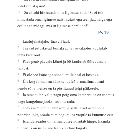
valetunnistajana!
17
Sa ei tohi himustada oma ligimese koda! Sa ei tohi
himustada oma ligimese naist, sulast ega teenijat, härga ega
eeslit ega midagi, mis su ligimese päralt on!”
Ps 19
1
Laulujuhatajale: Taaveti laul.
2
Taevad jutustavad Jumala au ja taevalaotus kuulutab
tema kätetööd.
3
Päev peab päevale kõnet ja öö kuulutab ööle Jumala
tarkust.
4
Ei ole see kõne ega sõnad, mille hääl ei kostaks.
5
Üle kogu ilmamaa käib nende kõla, maailma otsani
nende sõna; neisse on ta püstitanud telgi päikesele.
6
Ja tema tuleb välja nagu peig oma kambrist, ta on rõõmus
nagu kangelane jooksmas oma rada.
7
Taeva äärel on ta lähtekoht ja selle teisel äärel on ta
pöördepunkt, nõnda et midagi ei jää varjule ta kuumuse eest.
8
Issanda Seadus on laitmatu, see kosutab hinge; Issanda
tunnistus on ustav, see teeb kohtlase targaks.