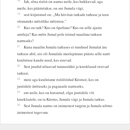
18
Jah, sõna ristist on narrus neile, kes hukkuvad, aga
meile, kes päästetakse, on see Jumala vägi,
19
sest kirjutatud on: „Ma hävitan tarkade tarkuse ja teen
olematuks mõistlike mõistuse.”
20
Kus on tark? Kus on õpetlane? Kus on selle ajastu
arutleja? Kas mitte Jumal pole teinud maailma tarkuse
narruseks?
21
Kuna maailm Jumala tarkuses ei tundnud Jumalat ära
tarkuse abil, siis oli Jumalale meelepärane päästa selle narri
kuulutuse kaudu need, kes usuvad.
22
Sest juudid nõuavad tunnustähti ja kreeklased otsivad
tarkust,
23
meie aga kuulutame ristilöödud Kristust, kes on
juutidele ärrituseks ja paganaile narruseks,
24
ent neile, kes on kutsutud, olgu juutidele või
kreeklastele, on ta Kristus, Jumala vägi ja Jumala tarkus.
25
Sest Jumala narrus on inimestest targem ja Jumala nõtrus
inimestest tugevam.