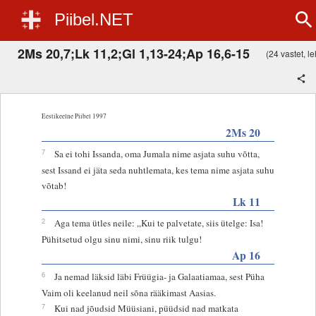
Piibel.NET
2Ms 20,7;Lk 11,2;Gl 1,13-24;Ap 16,6-15
(24 vastet, le
Eestikeelne Piibel 1997
2Ms 20
7
Sa ei tohi Issanda, oma Jumala nime asjata suhu võtta,
sest Issand ei jäta seda nuhtlemata, kes tema nime asjata suhu
võtab!
Lk 11
2
Aga tema ütles neile: „Kui te palvetate, siis ütelge: Isa!
Pühitsetud olgu sinu nimi, sinu riik tulgu!
Ap 16
6
Ja nemad läksid läbi Früügia- ja Galaatiamaa, sest Püha
Vaim oli keelanud neil sõna rääkimast Aasias.
7
Kui nad jõudsid Müüsiani, püüdsid nad matkata