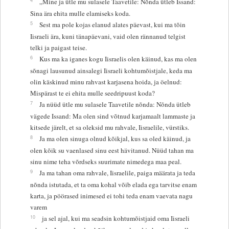
„Mine ja ütle mu sulasele Taavetile: Nõnda ütleb Issand:
Sina ära ehita mulle elamiseks koda.
5
Sest ma pole kojas elanud alates päevast, kui ma tõin
Iisraeli ära, kuni tänapäevani, vaid olen rännanud telgist
telki ja paigast teise.
6
Kus ma ka iganes kogu Iisraelis olen käinud, kas ma olen
sõnagi lausunud ainsalegi Iisraeli kohtumõistjale, keda ma
olin käskinud minu rahvast karjasena hoida, ja öelnud:
Mispärast te ei ehita mulle seedripuust koda?
7
Ja nüüd ütle mu sulasele Taavetile nõnda: Nõnda ütleb
vägede Issand: Ma olen sind võtnud karjamaalt lammaste ja
kitsede järelt, et sa oleksid mu rahvale, Iisraelile, vürstiks.
8
Ja ma olen sinuga olnud kõikjal, kus sa oled käinud, ja
olen kõik su vaenlased sinu eest hävitanud. Nüüd tahan ma
sinu nime teha võrdseks suurimate nimedega maa peal.
9
Ja ma tahan oma rahvale, Iisraelile, paiga määrata ja teda
nõnda istutada, et ta oma kohal võib elada ega tarvitse enam
karta, ja pöörased inimesed ei tohi teda enam vaevata nagu
varem
10
ja sel ajal, kui ma seadsin kohtumõistjaid oma Iisraeli