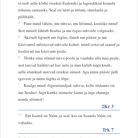
ta teeb selle kõrbe otsekui Eedeniks ja lagendikud Issanda
rohuaia sarnaseks. Seal on lusti ja rõõmu, tänulaulu ja
pillihäält.
4
Pane mind tähele, mu rahvas, mu hõimud, kuulake mind!
Sest minult lähtub Seadus ja mu õigus rahvaile valguseks.
5
Äkitselt ligineb mu õiglus, ilmub mu pääste ja mu
käsivarred mõistavad rahvaile kohut: mind ootavad saared ja
loodavad mu käsivarre peale.
6
Tõstke oma silmad taeva poole ja vaadake alla maa peale;
sest taevad haihtuvad kui suits ja maa kulub nagu kuub,
selle elanikud surevad otsekui sääsed. Aga minu pääste jääb
igavesti ja minu õiglus ei lõpe.
7
Kuulge mind, õigusetundjad, rahvas, kelle südames on
mu Seadus! Ärge kartke inimeste laimu ja ärge ehmuge
nende sõimust!
2Kr 3
17
Ent Issand on Vaim, ja seal, kus on Issanda Vaim, on
vabadus.
Trk 7
7