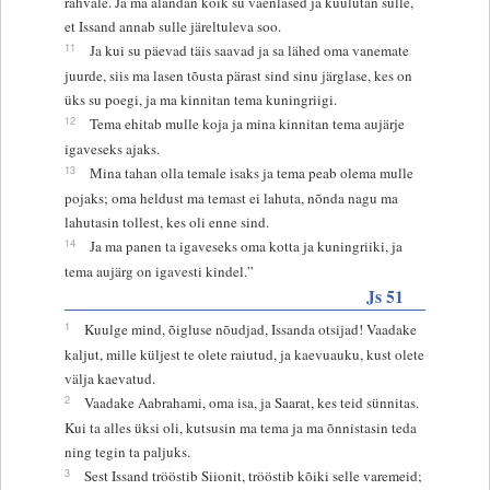
rahvale. Ja ma alandan kõik su vaenlased ja kuulutan sulle,
et Issand annab sulle järeltuleva soo.
11
Ja kui su päevad täis saavad ja sa lähed oma vanemate
juurde, siis ma lasen tõusta pärast sind sinu järglase, kes on
üks su poegi, ja ma kinnitan tema kuningriigi.
12
Tema ehitab mulle koja ja mina kinnitan tema aujärje
igaveseks ajaks.
13
Mina tahan olla temale isaks ja tema peab olema mulle
pojaks; oma heldust ma temast ei lahuta, nõnda nagu ma
lahutasin tollest, kes oli enne sind.
14
Ja ma panen ta igaveseks oma kotta ja kuningriiki, ja
tema aujärg on igavesti kindel.”
Js 51
1
Kuulge mind, õigluse nõudjad, Issanda otsijad! Vaadake
kaljut, mille küljest te olete raiutud, ja kaevuauku, kust olete
välja kaevatud.
2
Vaadake Aabrahami, oma isa, ja Saarat, kes teid sünnitas.
Kui ta alles üksi oli, kutsusin ma tema ja ma õnnistasin teda
ning tegin ta paljuks.
3
Sest Issand trööstib Siionit, trööstib kõiki selle varemeid;