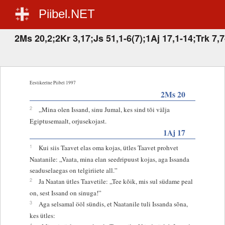
Piibel.NET
2Ms 20,2;2Kr 3,17;Js 51,1-6(7);1Aj 17,1-14;Trk 7,7
Eestikeelne Piibel 1997
2Ms 20
2
„Mina olen Issand, sinu Jumal, kes sind tõi välja
Egiptusemaalt, orjusekojast.
1Aj 17
1
Kui siis Taavet elas oma kojas, ütles Taavet prohvet
Naatanile: „Vaata, mina elan seedripuust kojas, aga Issanda
seaduselaegas on telgiriiete all.”
2
Ja Naatan ütles Taavetile: „Tee kõik, mis sul südame peal
on, sest Issand on sinuga!”
3
Aga selsamal ööl sündis, et Naatanile tuli Issanda sõna,
kes ütles:
4