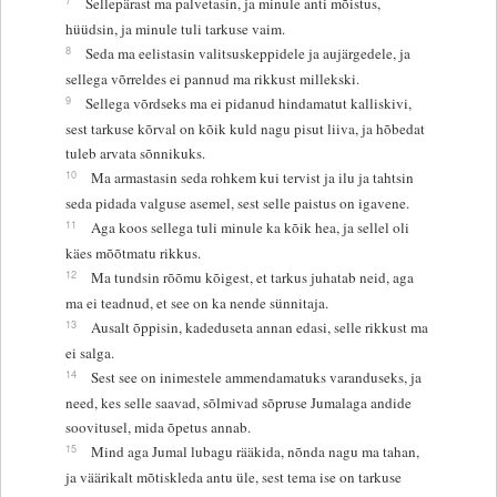
Sellepärast ma palvetasin, ja minule anti mõistus,
hüüdsin, ja minule tuli tarkuse vaim.
8
Seda ma eelistasin valitsuskeppidele ja aujärgedele, ja
sellega võrreldes ei pannud ma rikkust millekski.
9
Sellega võrdseks ma ei pidanud hindamatut kalliskivi,
sest tarkuse kõrval on kõik kuld nagu pisut liiva, ja hõbedat
tuleb arvata sõnnikuks.
10
Ma armastasin seda rohkem kui tervist ja ilu ja tahtsin
seda pidada valguse asemel, sest selle paistus on igavene.
11
Aga koos sellega tuli minule ka kõik hea, ja sellel oli
käes mõõtmatu rikkus.
12
Ma tundsin rõõmu kõigest, et tarkus juhatab neid, aga
ma ei teadnud, et see on ka nende sünnitaja.
13
Ausalt õppisin, kadeduseta annan edasi, selle rikkust ma
ei salga.
14
Sest see on inimestele ammendamatuks varanduseks, ja
need, kes selle saavad, sõlmivad sõpruse Jumalaga andide
soovitusel, mida õpetus annab.
15
Mind aga Jumal lubagu rääkida, nõnda nagu ma tahan,
ja väärikalt mõtiskleda antu üle, sest tema ise on tarkuse