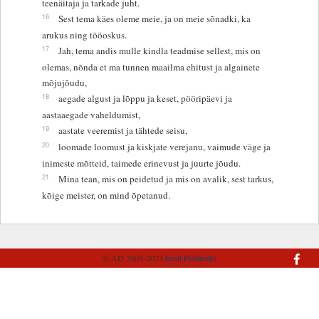
teenäitaja ja tarkade juht.
16
Sest tema käes oleme meie, ja on meie sõnadki, ka
arukus ning tööoskus.
17
Jah, tema andis mulle kindla teadmise sellest, mis on
olemas, nõnda et ma tunnen maailma ehitust ja algainete
mõjujõudu,
18
aegade algust ja lõppu ja keset, pööripäevi ja
aastaaegade vaheldumist,
19
aastate veeremist ja tähtede seisu,
20
loomade loomust ja kiskjate verejanu, vaimude väge ja
inimeste mõtteid, taimede erinevust ja juurte jõudu.
21
Mina tean, mis on peidetud ja mis on avalik, sest tarkus,
kõige meister, on mind õpetanud.
© AD 2005-2022
Eesti Piibliselts