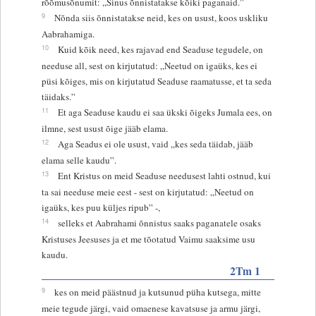
rõõmusõnumit: „Sinus õnnistatakse kõiki paganaid.”
9
Nõnda siis õnnistatakse neid, kes on usust, koos uskliku
Aabrahamiga.
10
Kuid kõik need, kes rajavad end Seaduse tegudele, on
needuse all, sest on kirjutatud: „Neetud on igaüks, kes ei
püsi kõiges, mis on kirjutatud Seaduse raamatusse, et ta seda
täidaks.”
11
Et aga Seaduse kaudu ei saa ükski õigeks Jumala ees, on
ilmne, sest usust õige jääb elama.
12
Aga Seadus ei ole usust, vaid „kes seda täidab, jääb
elama selle kaudu”.
13
Ent Kristus on meid Seaduse needusest lahti ostnud, kui
ta sai needuse meie eest - sest on kirjutatud: „Neetud on
igaüks, kes puu küljes ripub” -,
14
selleks et Aabrahami õnnistus saaks paganatele osaks
Kristuses Jeesuses ja et me tõotatud Vaimu saaksime usu
kaudu.
2Tm 1
9
kes on meid päästnud ja kutsunud püha kutsega, mitte
meie tegude järgi, vaid omaenese kavatsuse ja armu järgi,