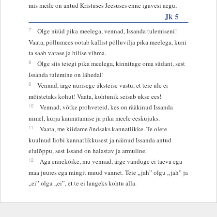
mis meile on antud Kristuses Jeesuses enne igavesi aegu,
Jk 5
7
Olge nüüd pika meelega, vennad, Issanda tulemiseni!
Vaata, põllumees ootab kallist põlluvilja pika meelega, kuni
ta saab varase ja hilise vihma.
8
Olge siis teiegi pika meelega, kinnitage oma südant, sest
Issanda tulemine on lähedal!
9
Vennad, ärge nurisege üksteise vastu, et teie üle ei
mõistetaks kohut! Vaata, kohtunik seisab ukse ees!
10
Vennad, võtke prohveteid, kes on rääkinud Issanda
nimel, kurja kannatamise ja pika meele eeskujuks.
11
Vaata, me kiidame õndsaks kannatlikke. Te olete
kuulnud Iiobi kannatlikkusest ja näinud Issanda antud
elulõppu, sest Issand on halastav ja armuline.
12
Aga ennekõike, mu vennad, ärge vanduge ei taeva ega
maa juures ega mingit muud vannet. Teie „jah” olgu „jah” ja
„ei” olgu „ei”, et te ei langeks kohtu alla.