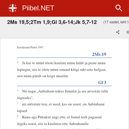
Piibel.NET
2Ms 19,5;2Tm 1,9;Gl 3,6-14;Jk 5,7-12
(17 vastet, leht 1
Eestikeelne Piibel 1997
2Ms 19
5
Ja kui te nüüd tõesti kuulate minu häält ja peate minu
lepingut, siis te olete minu omand kõigi rahvaste hulgast,
sest minu päralt on kogu maailm.
Gl 3
6
Nii nagu „Aabraham uskus Jumalat ja see arvestati talle
õiguseks”,
7
nii mõistate teie, et need, kes on usust, on Aabrahami
lapsed.
8
Kuna aga Pühakiri nägi ette, et Jumal teeb paganad
õigeks usust, siis ta kuulutas ette Aabrahamile