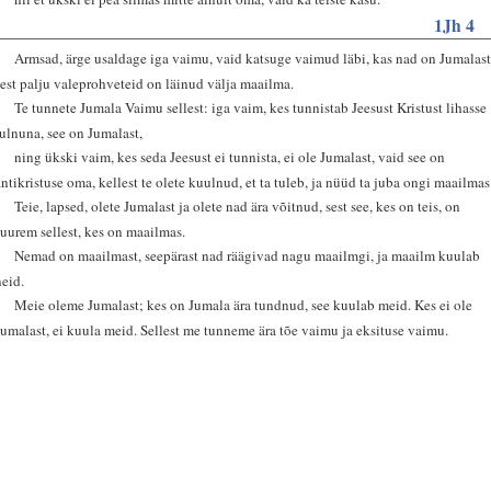
1Jh 4
1
Armsad, ärge usaldage iga vaimu, vaid katsuge vaimud läbi, kas nad on Jumalast
sest palju valeprohveteid on läinud välja maailma.
2
Te tunnete Jumala Vaimu sellest: iga vaim, kes tunnistab Jeesust Kristust lihasse
tulnuna, see on Jumalast,
3
ning ükski vaim, kes seda Jeesust ei tunnista, ei ole Jumalast, vaid see on
antikristuse oma, kellest te olete kuulnud, et ta tuleb, ja nüüd ta juba ongi maailmas
4
Teie, lapsed, olete Jumalast ja olete nad ära võitnud, sest see, kes on teis, on
suurem sellest, kes on maailmas.
5
Nemad on maailmast, seepärast nad räägivad nagu maailmgi, ja maailm kuulab
neid.
6
Meie oleme Jumalast; kes on Jumala ära tundnud, see kuulab meid. Kes ei ole
Jumalast, ei kuula meid. Sellest me tunneme ära tõe vaimu ja eksituse vaimu.