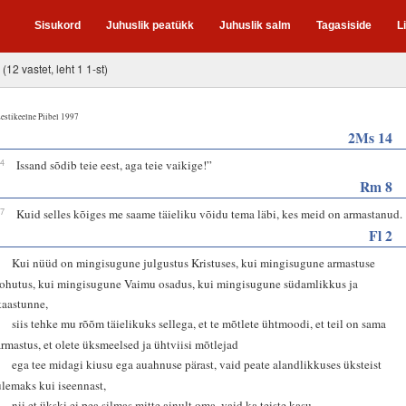
Sisukord
Juhuslik peatükk
Juhuslik salm
Tagasiside
L
(12 vastet, leht 1 1-st)
estikeelne Piibel 1997
2Ms 14
14
Issand sõdib teie eest, aga teie vaikige!”
Rm 8
37
Kuid selles kõiges me saame täieliku võidu tema läbi, kes meid on armastanud.
Fl 2
1
Kui nüüd on mingisugune julgustus Kristuses, kui mingisugune armastuse
lohutus, kui mingisugune Vaimu osadus, kui mingisugune südamlikkus ja
kaastunne,
2
siis tehke mu rõõm täielikuks sellega, et te mõtlete ühtmoodi, et teil on sama
armastus, et olete üksmeelsed ja ühtviisi mõtlejad
3
ega tee midagi kiusu ega auahnuse pärast, vaid peate alandlikkuses üksteist
ülemaks kui iseennast,
4
nii et ükski ei pea silmas mitte ainult oma, vaid ka teiste kasu.