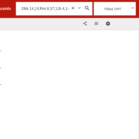
Piibel 1997
isainfo