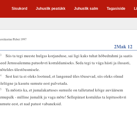
Sisukord
Juhuslik peatükk
Juhuslik salm
Tagasiside
L
estikeelne Piibel 1997
2Mak 12
43
Siis ta tegi meeste hulgas korjanduse, sai ligi kaks tuhat hõbedrahmi ja saatis
need Jeruusalemma patuohvri korraldamiseks. Seda tegi ta väga hästi ja ilusasti,
mõteldes ülestõusmisele.
44
Sest kui ta ei oleks lootnud, et langenud üles tõusevad, siis oleks olnud
üleliigne ja kasutu surnute eest palvetada.
45
Ta mõistis ka, et jumalakartuses surnuile on talletatud kõige auväärsem
armupalk - milline jumalik ja vaga mõte! Sellepärast korraldas ta lepitusohvri
surnute eest, et nad patust vabaneksid.