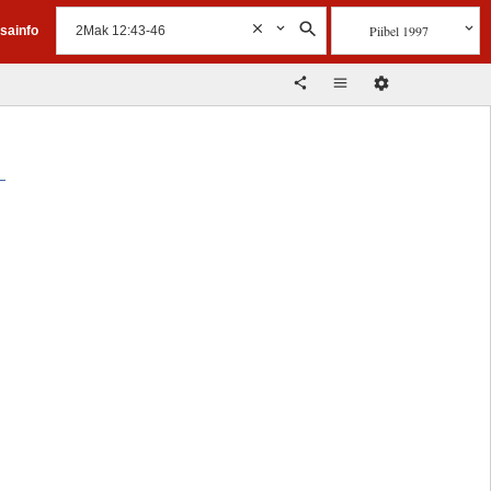
Piibel 1997
isainfo