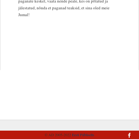
paganate keskel, vaata nende peale, kes on põlatud ja
jälestatud, nõnda et paganad teaksid, et sina oled meie
Jumal!
© AD 2005-2022
Eesti Piibliselts