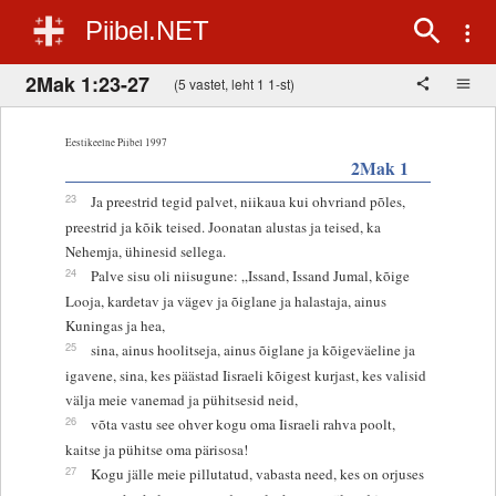
Piibel.NET
2Mak 1:23-27
(5 vastet, leht 1 1-st)
Eestikeelne Piibel 1997
2Mak 1
23
Ja preestrid tegid palvet, niikaua kui ohvriand põles,
preestrid ja kõik teised. Joonatan alustas ja teised, ka
Nehemja, ühinesid sellega.
24
Palve sisu oli niisugune: „Issand, Issand Jumal, kõige
Looja, kardetav ja vägev ja õiglane ja halastaja, ainus
Kuningas ja hea,
25
sina, ainus hoolitseja, ainus õiglane ja kõigeväeline ja
igavene, sina, kes päästad Iisraeli kõigest kurjast, kes valisid
välja meie vanemad ja pühitsesid neid,
26
võta vastu see ohver kogu oma Iisraeli rahva poolt,
kaitse ja pühitse oma pärisosa!
27
Kogu jälle meie pillutatud, vabasta need, kes on orjuses