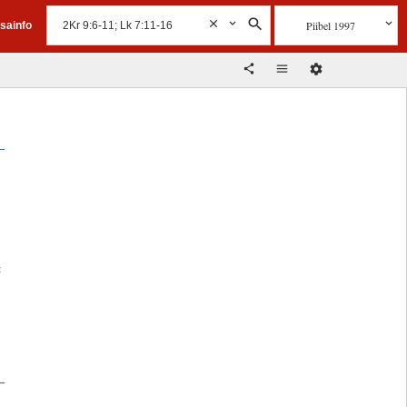
Piibel 1997
isainfo
: