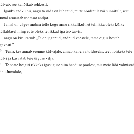
külvab, see ka lõikab rohkesti.
7
Igaüks andku nii, nagu ta süda on lubanud, mitte nördinult või sunnitult, sest
Jumal armastab rõõmsat andjat.
8
Jumal on vägev andma teile kogu armu rikkalikult, et teil ikka oleks kõike
küllaldaselt ning et te oleksite rikkad iga teo tarvis,
9
nagu on kirjutatud: „Ta on jaganud, andnud vaestele, tema õigus kestab
igavesti.”
10
Tema, kes annab seemne külvajale, annab ka leiva toiduseks, teeb rohkeks teie
külvi ja kasvatab teie õiguse vilja.
11
Te saate kõigiti rikkaks igasuguse siira headuse poolest, mis meie läbi valmista
tänu Jumalale,