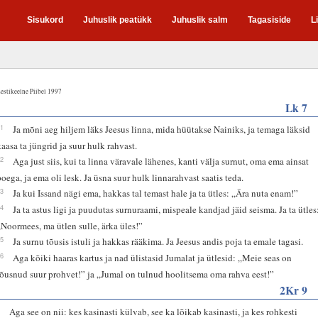
Sisukord
Juhuslik peatükk
Juhuslik salm
Tagasiside
L
estikeelne Piibel 1997
Lk 7
11
Ja mõni aeg hiljem läks Jeesus linna, mida hüütakse Nainiks, ja temaga läksid
kaasa ta jüngrid ja suur hulk rahvast.
12
Aga just siis, kui ta linna väravale lähenes, kanti välja surnut, oma ema ainsat
poega, ja ema oli lesk. Ja üsna suur hulk linnarahvast saatis teda.
13
Ja kui Issand nägi ema, hakkas tal temast hale ja ta ütles: „Ära nuta enam!”
14
Ja ta astus ligi ja puudutas surnuraami, mispeale kandjad jäid seisma. Ja ta ütles
„Noormees, ma ütlen sulle, ärka üles!”
15
Ja surnu tõusis istuli ja hakkas rääkima. Ja Jeesus andis poja ta emale tagasi.
16
Aga kõiki haaras kartus ja nad ülistasid Jumalat ja ütlesid: „Meie seas on
tõusnud suur prohvet!” ja „Jumal on tulnud hoolitsema oma rahva eest!”
2Kr 9
6
Aga see on nii: kes kasinasti külvab, see ka lõikab kasinasti, ja kes rohkesti