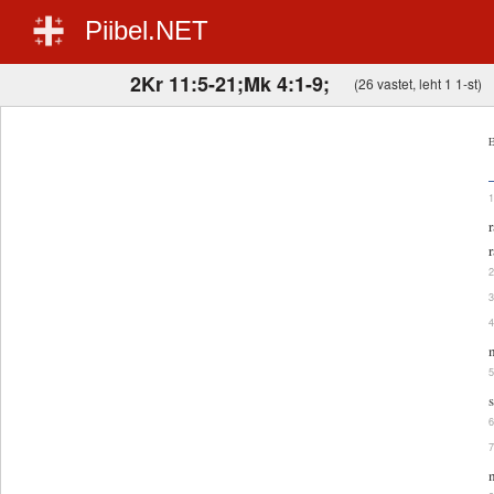
Piibel.NET
2Kr 11:5-21;Mk 4:1-9;
(26 vastet, leht 1 1-st)
E