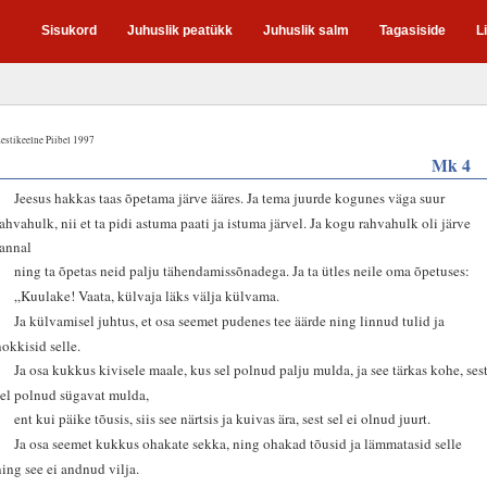
Sisukord
Juhuslik peatükk
Juhuslik salm
Tagasiside
L
estikeelne Piibel 1997
Mk 4
1
Jeesus hakkas taas õpetama järve ääres. Ja tema juurde kogunes väga suur
rahvahulk, nii et ta pidi astuma paati ja istuma järvel. Ja kogu rahvahulk oli järve
rannal
2
ning ta õpetas neid palju tähendamissõnadega. Ja ta ütles neile oma õpetuses:
3
„Kuulake! Vaata, külvaja läks välja külvama.
4
Ja külvamisel juhtus, et osa seemet pudenes tee äärde ning linnud tulid ja
nokkisid selle.
5
Ja osa kukkus kivisele maale, kus sel polnud palju mulda, ja see tärkas kohe, ses
sel polnud sügavat mulda,
6
ent kui päike tõusis, siis see närtsis ja kuivas ära, sest sel ei olnud juurt.
7
Ja osa seemet kukkus ohakate sekka, ning ohakad tõusid ja lämmatasid selle
ning see ei andnud vilja.