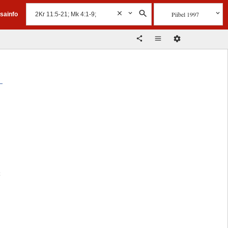
Piibel 1997
isainfo
t