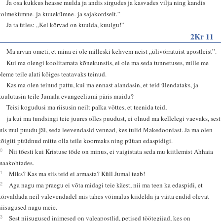
8
Ja osa kukkus heasse mulda ja andis sirgudes ja kasvades vilja ning kandis
kolmekümne- ja kuuekümne- ja sajakordselt.”
9
Ja ta ütles: „Kel kõrvad on kuulda, kuulgu!”
2Kr 11
5
Ma arvan ometi, et mina ei ole milleski kehvem neist „ülivõrratuist apostleist”.
6
Kui ma olengi koolitamata kõnekunstis, ei ole ma seda tunnetuses, mille me
oleme teile alati kõiges teatavaks teinud.
7
Kas ma olen teinud pattu, kui ma ennast alandasin, et teid ülendataks, ja
kuulutasin teile Jumala evangeeliumi päris muidu?
8
Teisi kogudusi ma riisusin neilt palka võttes, et teenida teid,
9
ja kui ma tundsingi teie juures olles puudust, ei olnud ma kellelegi vaevaks, sest
mis mul puudu jäi, seda leevendasid vennad, kes tulid Makedooniast. Ja ma olen
kõigiti püüdnud mitte olla teile koormaks ning püüan edaspidigi.
10
Nii tõesti kui Kristuse tõde on minus, ei vaigistata seda mu kiitlemist Ahhaia
maakohtades.
11
Miks? Kas ma siis teid ei armasta? Küll Jumal teab!
12
Aga nagu ma praegu ei võta midagi teie käest, nii ma teen ka edaspidi, et
kõrvaldada neil valevendadel mis tahes võimalus kiidelda ja väita endid olevat
niisugused nagu meie.
13
Sest niisugused inimesed on valeapostlid, petised töötegijad, kes on