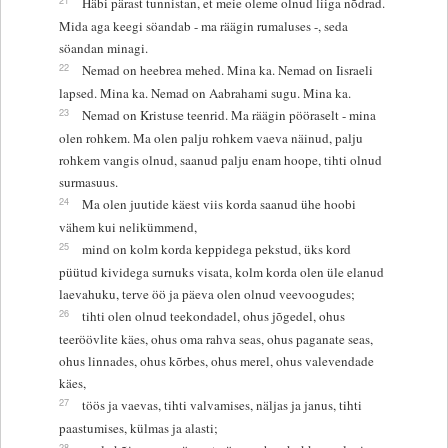
Häbi pärast tunnistan, et meie oleme olnud liiga nõdrad.
Mida aga keegi söandab - ma räägin rumaluses -, seda
söandan minagi.
22
Nemad on heebrea mehed. Mina ka. Nemad on Iisraeli
lapsed. Mina ka. Nemad on Aabrahami sugu. Mina ka.
23
Nemad on Kristuse teenrid. Ma räägin pööraselt - mina
olen rohkem. Ma olen palju rohkem vaeva näinud, palju
rohkem vangis olnud, saanud palju enam hoope, tihti olnud
surmasuus.
24
Ma olen juutide käest viis korda saanud ühe hoobi
vähem kui nelikümmend,
25
mind on kolm korda keppidega pekstud, üks kord
püütud kividega surnuks visata, kolm korda olen üle elanud
laevahuku, terve öö ja päeva olen olnud veevoogudes;
26
tihti olen olnud teekondadel, ohus jõgedel, ohus
teeröövlite käes, ohus oma rahva seas, ohus paganate seas,
ohus linnades, ohus kõrbes, ohus merel, ohus valevendade
käes,
27
töös ja vaevas, tihti valvamises, näljas ja janus, tihti
paastumises, külmas ja alasti;
28