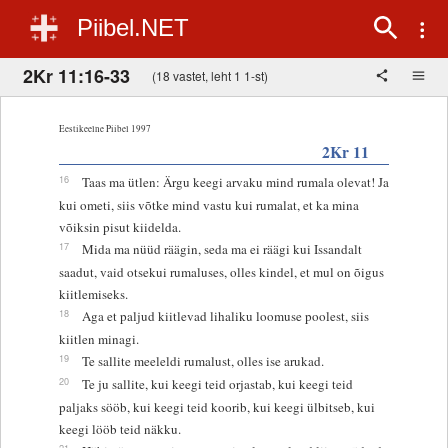
Piibel.NET
2Kr 11:16-33
(18 vastet, leht 1 1-st)
Eestikeelne Piibel 1997
2Kr 11
16
Taas ma ütlen: Ärgu keegi arvaku mind rumala olevat! Ja
kui ometi, siis võtke mind vastu kui rumalat, et ka mina
võiksin pisut kiidelda.
17
Mida ma nüüd räägin, seda ma ei räägi kui Issandalt
saadut, vaid otsekui rumaluses, olles kindel, et mul on õigus
kiitlemiseks.
18
Aga et paljud kiitlevad lihaliku loomuse poolest, siis
kiitlen minagi.
19
Te sallite meeleldi rumalust, olles ise arukad.
20
Te ju sallite, kui keegi teid orjastab, kui keegi teid
paljaks sööb, kui keegi teid koorib, kui keegi ülbitseb, kui
keegi lööb teid näkku.
21