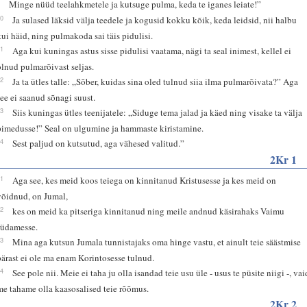
9
Minge nüüd teelahkmetele ja kutsuge pulma, keda te iganes leiate!”
10
Ja sulased läksid välja teedele ja kogusid kokku kõik, keda leidsid, nii halbu
kui häid, ning pulmakoda sai täis pidulisi.
11
Aga kui kuningas astus sisse pidulisi vaatama, nägi ta seal inimest, kellel ei
olnud pulmarõivast seljas.
12
Ja ta ütles talle: „Sõber, kuidas sina oled tulnud siia ilma pulmarõivata?” Aga
see ei saanud sõnagi suust.
13
Siis kuningas ütles teenijatele: „Siduge tema jalad ja käed ning visake ta välja
pimedusse!” Seal on ulgumine ja hammaste kiristamine.
14
Sest paljud on kutsutud, aga vähesed valitud.”
2Kr 1
21
Aga see, kes meid koos teiega on kinnitanud Kristusesse ja kes meid on
võidnud, on Jumal,
22
kes on meid ka pitseriga kinnitanud ning meile andnud käsirahaks Vaimu
südamesse.
23
Mina aga kutsun Jumala tunnistajaks oma hinge vastu, et ainult teie säästmise
pärast ei ole ma enam Korintosesse tulnud.
24
See pole nii. Meie ei taha ju olla isandad teie usu üle - usus te püsite niigi -, vai
me tahame olla kaasosalised teie rõõmus.
2Kr 2