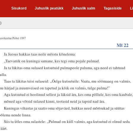
Sisukord
Juhuslik peatükk
Juhuslik salm
Tagasiside
L
t)
estikeelne Piibel 1997
Mt 22
1
Ja Jeesus hakkas taas neile mõistu kõnelema:
2
„Taevariik on kuninga sarnane, kes tegi oma pojale pulmad.
3
Ja ta läkitas oma sulased kutsutuid pulmapeole paluma, aga need ei tahtnud
ulla.
4
Taas ta läkitas teisi sulaseid: „Öelge kutsutuile: Vaata, mu söömaaeg on valmis,
mu härjad ja nuumveised on tapetud ja kõik on valmis, tulge pulma!”
5
Aga kutsutud ei hoolinud sellest ja läksid ära, kes oma põllule, kes oma kaubale
6
mõned aga võtsid sulased kinni, teotasid neid ja tapsid nad ära.
7
Kuningas vihastas ja saatis oma sõjaväed, hukkas need mõrtsukad ja süütas
põlema nende linna.
8
Siis ta ütles oma sulastele: „Pulmad on küll valmis, aga kutsutud ei olnud seda
väärt.