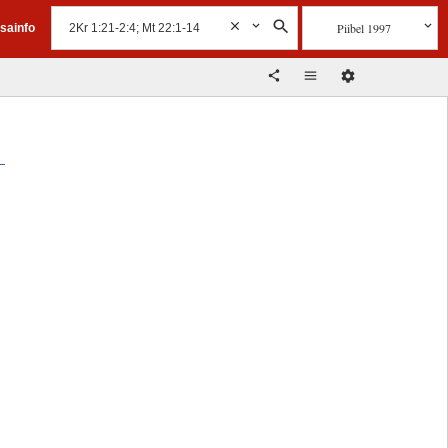
Piibel 1997
isainfo
,