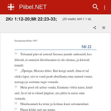
Piibel.NET
2Kr 1:12-20;Mt 22:23-33;
(20 vastet, leht 1 1-st)
Eestikeelne Piibel 1997
Mt 22
23
Tolsamal päeval astusid Jeesuse juurde saduserid, kes
ütlesid, et surnuist ülestõusmist ei ole olemas, ja küsisid
temalt:
24
„Õpetaja, Mooses ütles: Kui keegi sureb, ilma et tal
oleks lapsi, siis ta vend peab abielluma oma surnud venna
naisega ja soetama sugu vennale.
25
Meie pool oli seitse venda. Esimene võttis naise, kuid
suri. Ja et tal ei olnud järglast, siis jättis ta naise oma
vennale.
26
Nõndasamuti ka teine ja kolmas kuni seitsmendani.
27
Pärast kõiki suri see naine.