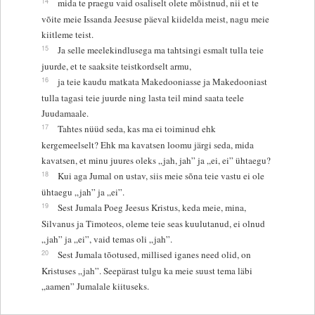
14
mida te praegu vaid osaliselt olete mõistnud, nii et te
võite meie Issanda Jeesuse päeval kiidelda meist, nagu meie
kiitleme teist.
15
Ja selle meelekindlusega ma tahtsingi esmalt tulla teie
juurde, et te saaksite teistkordselt armu,
16
ja teie kaudu matkata Makedooniasse ja Makedooniast
tulla tagasi teie juurde ning lasta teil mind saata teele
Juudamaale.
17
Tahtes nüüd seda, kas ma ei toiminud ehk
kergemeelselt? Ehk ma kavatsen loomu järgi seda, mida
kavatsen, et minu juures oleks „jah, jah” ja „ei, ei” ühtaegu?
18
Kui aga Jumal on ustav, siis meie sõna teie vastu ei ole
ühtaegu „jah” ja „ei”.
19
Sest Jumala Poeg Jeesus Kristus, keda meie, mina,
Silvanus ja Timoteos, oleme teie seas kuulutanud, ei olnud
„jah” ja „ei”, vaid temas oli „jah”.
20
Sest Jumala tõotused, millised iganes need olid, on
Kristuses „jah”. Seepärast tulgu ka meie suust tema läbi
„aamen” Jumalale kiituseks.