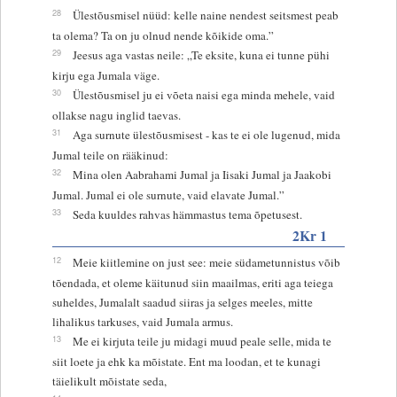
28
Ülestõusmisel nüüd: kelle naine nendest seitsmest peab
ta olema? Ta on ju olnud nende kõikide oma.”
29
Jeesus aga vastas neile: „Te eksite, kuna ei tunne pühi
kirju ega Jumala väge.
30
Ülestõusmisel ju ei võeta naisi ega minda mehele, vaid
ollakse nagu inglid taevas.
31
Aga surnute ülestõusmisest - kas te ei ole lugenud, mida
Jumal teile on rääkinud:
32
Mina olen Aabrahami Jumal ja Iisaki Jumal ja Jaakobi
Jumal. Jumal ei ole surnute, vaid elavate Jumal.”
33
Seda kuuldes rahvas hämmastus tema õpetusest.
2Kr 1
12
Meie kiitlemine on just see: meie südametunnistus võib
tõendada, et oleme käitunud siin maailmas, eriti aga teiega
suheldes, Jumalalt saadud siiras ja selges meeles, mitte
lihalikus tarkuses, vaid Jumala armus.
13
Me ei kirjuta teile ju midagi muud peale selle, mida te
siit loete ja ehk ka mõistate. Ent ma loodan, et te kunagi
täielikult mõistate seda,