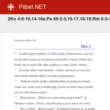
Piibel.NET
2Kn 4:8-10,14-16a;Ps 89:2-3,16-17,18-19;Rm 6:3-4
Eestikeelne Piibel 1997
2Kn 4
8
Ja ühel päeval juhtus, et Eliisa läks Suunemisse; seal oli
keegi rikas naine ja see peatas teda leiba võtma; nõnda iga
kord, kui ta sealt läbi läks, põikas ta sinna leiba võtma.
9
Ja naine ütles oma mehele: „Vaata, ma tean, et see, kes
alati meilt mööda läheb, on püha jumalamees.
10
Tehkem ometi pisike müürikamber ja pangem temale
sinna ase, laud, iste ja lambijalg; ja kui ta tuleb meie juurde,
siis ta võib minna sinna.”
14
Eliisa küsis: „Mida siis saaks teha tema heaks?” Ja
Geehasi vastas: „Vaata, tal pole poega ja ta mees on vana.”
15
Siis ta ütles: „Kutsu tema!” Ja Geehasi kutsus ta, ja naine