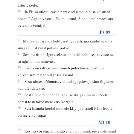
astus uksele.
16
Ja Eliisa ütles: „Aasta pärast selsamal ajal sa kaisutad
poega.” Aga ta vastas: „Ei, mu isand! Sina, jumalamees, ära
peta oma teenijat!”
Ps 89
2
Ma laulan Issanda heldusest igavesti, ma kuulutan oma
suuga su ustavust põlvest põlve.
3
Sest ma ütlen: Igaveseks sa ehitasid helduse, taevastesse
sa rajasid oma ustavuse.
16
Õnnis on rahvas, kes tunneb püha hõiskamist; nad
käivad sinu palge valguses, Issand.
17
Sinu nimest rõõmutsevad nad iga päev, ja sinu õigluses
nad ülendatakse.
18
Sest sina oled nende tugevuse ilu, ja sinu hea meele
pärast tõstetakse meie sarv kõrgele.
19
Sest Issanda hoolel on meie kilp, ja Iisraeli Püha hoolel
on meie kuningas.
Mt 10
37
Kes isa või ema armastab enam kui mind, see ei ole mind