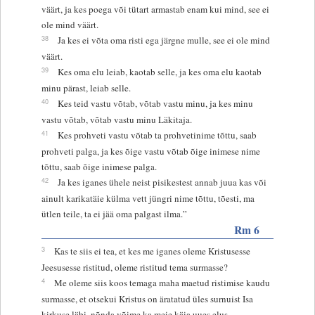
väärt, ja kes poega või tütart armastab enam kui mind, see ei
ole mind väärt.
38
Ja kes ei võta oma risti ega järgne mulle, see ei ole mind
väärt.
39
Kes oma elu leiab, kaotab selle, ja kes oma elu kaotab
minu pärast, leiab selle.
40
Kes teid vastu võtab, võtab vastu minu, ja kes minu
vastu võtab, võtab vastu minu Läkitaja.
41
Kes prohveti vastu võtab ta prohvetinime tõttu, saab
prohveti palga, ja kes õige vastu võtab õige inimese nime
tõttu, saab õige inimese palga.
42
Ja kes iganes ühele neist pisikestest annab juua kas või
ainult karikatäie külma vett jüngri nime tõttu, tõesti, ma
ütlen teile, ta ei jää oma palgast ilma.”
Rm 6
3
Kas te siis ei tea, et kes me iganes oleme Kristusesse
Jeesusesse ristitud, oleme ristitud tema surmasse?
4
Me oleme siis koos temaga maha maetud ristimise kaudu
surmasse, et otsekui Kristus on äratatud üles surnuist Isa
kirkuse läbi, nõnda võime ka meie käia uues elus.