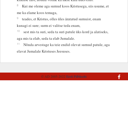
8
Kui me oleme aga surnud koos Kristusega, siis usume, et
me ka elame koos temaga,
9
teades, et Kristus, olles üles äratatud surnuist, enam
kunagi ei sure; surm ei valitse teda enam,
10
sest mis ta suri, seda ta suri patule üks kord ja alatiseks,
aga mis ta elab, seda ta elab Jumalale.
11
Nõnda arvestage ka teie endid olevat surnud patule, aga
elavat Jumalale Kristuses Jeesuses.
© AD 2005-2022
Eesti Piibliselts