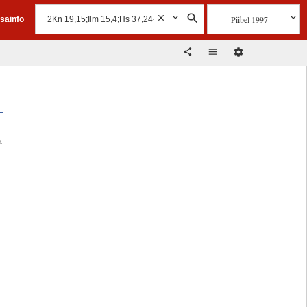
Piibel 1997
isainfo
a