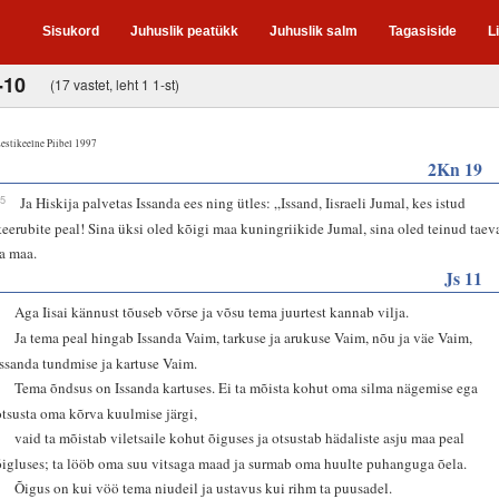
Sisukord
Juhuslik peatükk
Juhuslik salm
Tagasiside
L
-10
(17 vastet, leht 1 1-st)
estikeelne Piibel 1997
2Kn 19
15
Ja Hiskija palvetas Issanda ees ning ütles: „Issand, Iisraeli Jumal, kes istud
keerubite peal! Sina üksi oled kõigi maa kuningriikide Jumal, sina oled teinud taev
ja maa.
Js 11
1
Aga Iisai kännust tõuseb võrse ja võsu tema juurtest kannab vilja.
2
Ja tema peal hingab Issanda Vaim, tarkuse ja arukuse Vaim, nõu ja väe Vaim,
Issanda tundmise ja kartuse Vaim.
3
Tema õndsus on Issanda kartuses. Ei ta mõista kohut oma silma nägemise ega
otsusta oma kõrva kuulmise järgi,
4
vaid ta mõistab viletsaile kohut õiguses ja otsustab hädaliste asju maa peal
õigluses; ta lööb oma suu vitsaga maad ja surmab oma huulte puhanguga õela.
5
Õigus on kui vöö tema niudeil ja ustavus kui rihm ta puusadel.