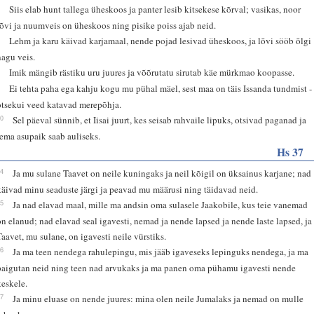
6
Siis elab hunt tallega üheskoos ja panter lesib kitsekese kõrval; vasikas, noor
lõvi ja nuumveis on üheskoos ning pisike poiss ajab neid.
7
Lehm ja karu käivad karjamaal, nende pojad lesivad üheskoos, ja lõvi sööb õlgi
nagu veis.
8
Imik mängib rästiku uru juures ja võõrutatu sirutab käe mürkmao koopasse.
9
Ei tehta paha ega kahju kogu mu pühal mäel, sest maa on täis Issanda tundmist -
otsekui veed katavad merepõhja.
10
Sel päeval sünnib, et Iisai juurt, kes seisab rahvaile lipuks, otsivad paganad ja
tema asupaik saab auliseks.
Hs 37
24
Ja mu sulane Taavet on neile kuningaks ja neil kõigil on üksainus karjane; nad
käivad minu seaduste järgi ja peavad mu määrusi ning täidavad neid.
25
Ja nad elavad maal, mille ma andsin oma sulasele Jaakobile, kus teie vanemad
on elanud; nad elavad seal igavesti, nemad ja nende lapsed ja nende laste lapsed, ja
Taavet, mu sulane, on igavesti neile vürstiks.
26
Ja ma teen nendega rahulepingu, mis jääb igaveseks lepinguks nendega, ja ma
paigutan neid ning teen nad arvukaks ja ma panen oma pühamu igavesti nende
keskele.
27
Ja minu eluase on nende juures: mina olen neile Jumalaks ja nemad on mulle