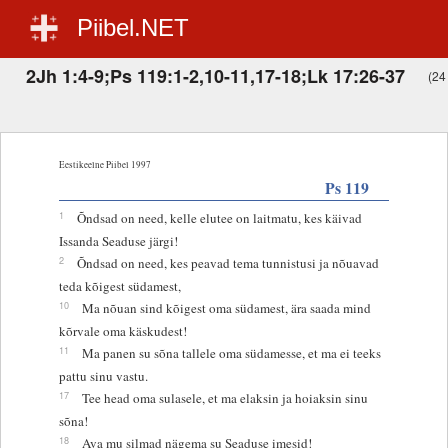
Piibel.NET
2Jh 1:4-9;Ps 119:1-2,10-11,17-18;Lk 17:26-37
(24 
Eestikeelne Piibel 1997
Ps 119
1
Õndsad on need, kelle elutee on laitmatu, kes käivad
Issanda Seaduse järgi!
2
Õndsad on need, kes peavad tema tunnistusi ja nõuavad
teda kõigest südamest,
10
Ma nõuan sind kõigest oma südamest, ära saada mind
kõrvale oma käskudest!
11
Ma panen su sõna tallele oma südamesse, et ma ei teeks
pattu sinu vastu.
17
Tee head oma sulasele, et ma elaksin ja hoiaksin sinu
sõna!
18
Ava mu silmad nägema su Seaduse imesid!