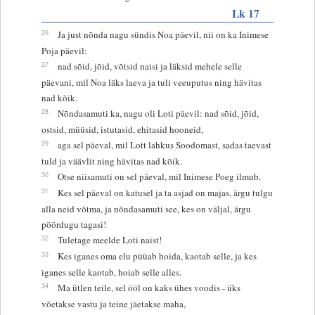
Lk 17
26
Ja just nõnda nagu sündis Noa päevil, nii on ka Inimese
Poja päevil:
27
nad sõid, jõid, võtsid naisi ja läksid mehele selle
päevani, mil Noa läks laeva ja tuli veeuputus ning hävitas
nad kõik.
28
Nõndasamuti ka, nagu oli Loti päevil: nad sõid, jõid,
ostsid, müüsid, istutasid, ehitasid hooneid,
29
aga sel päeval, mil Lott lahkus Soodomast, sadas taevast
tuld ja väävlit ning hävitas nad kõik.
30
Otse niisamuti on sel päeval, mil Inimese Poeg ilmub.
31
Kes sel päeval on katusel ja ta asjad on majas, ärgu tulgu
alla neid võtma, ja nõndasamuti see, kes on väljal, ärgu
pöördugu tagasi!
32
Tuletage meelde Loti naist!
33
Kes iganes oma elu püüab hoida, kaotab selle, ja kes
iganes selle kaotab, hoiab selle alles.
34
Ma ütlen teile, sel ööl on kaks ühes voodis - üks
võetakse vastu ja teine jäetakse maha,