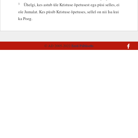
9
Ühelgi, kes astub üle Kristuse õpetusest ega püsi selles, ei
ole Jumalat. Kes püsib Kristuse õpetuses, sellel on nii Isa kui
ka Poeg.
© AD 2005-2022
Eesti Piibliselts