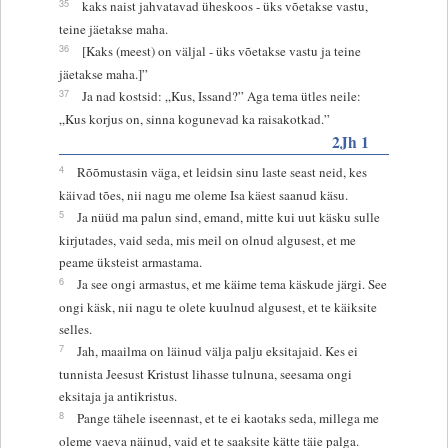
35
kaks naist jahvatavad üheskoos - üks võetakse vastu,
teine jäetakse maha.
36
[Kaks (meest) on väljal - üks võetakse vastu ja teine
jäetakse maha.]”
37
Ja nad kostsid: „Kus, Issand?” Aga tema ütles neile:
„Kus korjus on, sinna kogunevad ka raisakotkad.”
2Jh 1
4
Rõõmustasin väga, et leidsin sinu laste seast neid, kes
käivad tões, nii nagu me oleme Isa käest saanud käsu.
5
Ja nüüd ma palun sind, emand, mitte kui uut käsku sulle
kirjutades, vaid seda, mis meil on olnud algusest, et me
peame üksteist armastama.
6
Ja see ongi armastus, et me käime tema käskude järgi. See
ongi käsk, nii nagu te olete kuulnud algusest, et te käiksite
selles.
7
Jah, maailma on läinud välja palju eksitajaid. Kes ei
tunnista Jeesust Kristust lihasse tulnuna, seesama ongi
eksitaja ja antikristus.
8
Pange tähele iseennast, et te ei kaotaks seda, millega me
oleme vaeva näinud, vaid et te saaksite kätte täie palga.