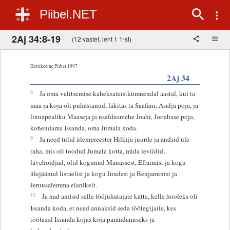
Piibel.NET
2Aj 34:8-19
(12 vastet, leht 1 1-st)
Eestikeelne Piibel 1997
2Aj 34
8
Ja oma valitsemise kaheksateistkümnendal aastal, kui ta
maa ja koja oli puhastanud, läkitas ta Saafani, Asalja poja, ja
linnapealiku Maaseja ja usaldusmehe Joahi, Jooahase poja,
kohendama Issanda, oma Jumala koda.
9
Ja need tulid ülempreester Hilkija juurde ja andsid üle
raha, mis oli toodud Jumala kotta, mida leviidid,
lävehoidjad, olid kogunud Manassest, Efraimist ja kogu
ülejäänud Iisraelist ja kogu Juudast ja Benjaminist ja
Jeruusalemma elanikelt.
10
Ja nad andsid selle tööjuhatajate kätte, kelle hooleks oli
Issanda koda, et need annaksid seda töötegijaile, kes
töötasid Issanda kojas koja parandamiseks ja