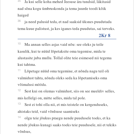
35
Ja kui selle koha mehed Jeesuse ära tundsid, läkitasid
nad sõna kogu ümbruskonda ja tema juurde toodi kõik
haiged
36
ja need palusid teda, et nad saaksid üksnes puudutada
tema kuue palistust, ja kes iganes teda puudutas, sai terveks.
2Kr 8
10
Ma annan selles asjas vaid nõu: see oleks ju teile
kasulik, kui te nüüd lõpetaksite oma tegemise, mida te
alustasite juba mullu. Tollal olite teie esimesed nii tegema
kui tahtma.
11
Lõpetage nüüd oma tegemine, et nõnda nagu teil oli
valmidust tahta, nõnda oleks seda ka lõpetamiseks oma
võimalusi mööda.
12
Sest kui on olemas valmidust, siis on see meeldiv selles,
mis kellelgi on, mitte selles, mida tal pole.
13
Sest ei tohi olla nii, et mis teistele on kergenduseks,
ahistaks teid, vaid võrdsuse saamiseks
14
olgu teie jõukus praegu nende puudusele toeks, et ka
nende jõukus kunagi saaks toeks teie puudusele, nii et tekiks
võrdsus,