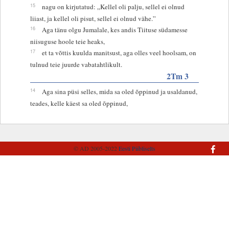
15
nagu on kirjutatud: „Kellel oli palju, sellel ei olnud
liiast, ja kellel oli pisut, sellel ei olnud vähe.”
16
Aga tänu olgu Jumalale, kes andis Tiituse südamesse
niisuguse hoole teie heaks,
17
et ta võttis kuulda manitsust, aga olles veel hoolsam, on
tulnud teie juurde vabatahtlikult.
2Tm 3
14
Aga sina püsi selles, mida sa oled õppinud ja usaldanud,
teades, kelle käest sa oled õppinud,
© AD 2005-2022
Eesti Piibliselts