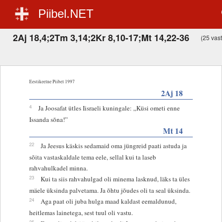
Piibel.NET
2Aj 18,4;2Tm 3,14;2Kr 8,10-17;Mt 14,22-36
(25 vaste
Eestikeelne Piibel 1997
2Aj 18
4
Ja Joosafat ütles Iisraeli kuningale: „Küsi ometi enne
Issanda sõna!”
Mt 14
22
Ja Jeesus käskis sedamaid oma jüngreid paati astuda ja
sõita vastaskaldale tema eele, sellal kui ta laseb
rahvahulkadel minna.
23
Kui ta siis rahvahulgad oli minema lasknud, läks ta üles
mäele üksinda palvetama. Ja õhtu jõudes oli ta seal üksinda.
24
Aga paat oli juba hulga maad kaldast eemaldunud,
heitlemas lainetega, sest tuul oli vastu.
25