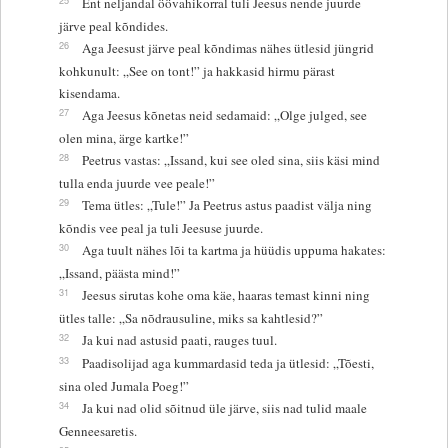
Ent neljandal öövahikorral tuli Jeesus nende juurde
järve peal kõndides.
26
Aga Jeesust järve peal kõndimas nähes ütlesid jüngrid
kohkunult: „See on tont!” ja hakkasid hirmu pärast
kisendama.
27
Aga Jeesus kõnetas neid sedamaid: „Olge julged, see
olen mina, ärge kartke!”
28
Peetrus vastas: „Issand, kui see oled sina, siis käsi mind
tulla enda juurde vee peale!”
29
Tema ütles: „Tule!” Ja Peetrus astus paadist välja ning
kõndis vee peal ja tuli Jeesuse juurde.
30
Aga tuult nähes lõi ta kartma ja hüüdis uppuma hakates:
„Issand, päästa mind!”
31
Jeesus sirutas kohe oma käe, haaras temast kinni ning
ütles talle: „Sa nõdrausuline, miks sa kahtlesid?”
32
Ja kui nad astusid paati, rauges tuul.
33
Paadisolijad aga kummardasid teda ja ütlesid: „Tõesti,
sina oled Jumala Poeg!”
34
Ja kui nad olid sõitnud üle järve, siis nad tulid maale
Genneesaretis.