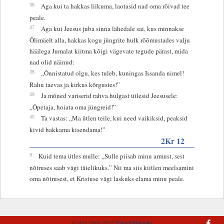
36
Aga kui ta hakkas liikuma, laotasid nad oma rõivad tee
peale.
37
Aga kui Jeesus juba sinna lähedale sai, kus minnakse
Õlimäelt alla, hakkas kogu jüngrite hulk rõõmustades valju
häälega Jumalat kiitma kõigi vägevate tegude pärast, mida
nad olid näinud:
38
„Õnnistatud olgu, kes tuleb, kuningas Issanda nimel!
Rahu taevas ja kirkus kõrgustes!”
39
Ja mõned variserid rahva hulgast ütlesid Jeesusele:
„Õpetaja, hoiata oma jüngreid!”
40
Ta vastas: „Ma ütlen teile, kui need vaikiksid, peaksid
kivid hakkama kisendama!”
2Kr 12
9
Kuid tema ütles mulle: „Sulle piisab minu armust, sest
nõtruses saab vägi täielikuks.” Nii ma siis kiitlen meelsamini
oma nõtrusest, et Kristuse vägi laskuks elama minu peale.
© AD 2005-2022
Eesti Piibliselts