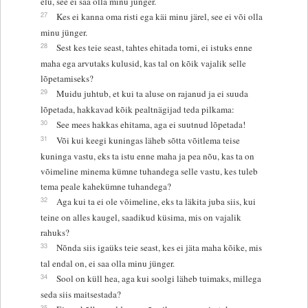
elu, see ei saa olla minu jünger.
27
Kes ei kanna oma risti ega käi minu järel, see ei või olla
minu jünger.
28
Sest kes teie seast, tahtes ehitada torni, ei istuks enne
maha ega arvutaks kulusid, kas tal on kõik vajalik selle
lõpetamiseks?
29
Muidu juhtub, et kui ta aluse on rajanud ja ei suuda
lõpetada, hakkavad kõik pealtnägijad teda pilkama:
30
See mees hakkas ehitama, aga ei suutnud lõpetada!
31
Või kui keegi kuningas läheb sõtta võitlema teise
kuninga vastu, eks ta istu enne maha ja pea nõu, kas ta on
võimeline minema kümne tuhandega selle vastu, kes tuleb
tema peale kahekümne tuhandega?
32
Aga kui ta ei ole võimeline, eks ta läkita juba siis, kui
teine on alles kaugel, saadikud küsima, mis on vajalik
rahuks?
33
Nõnda siis igaüks teie seast, kes ei jäta maha kõike, mis
tal endal on, ei saa olla minu jünger.
34
Sool on küll hea, aga kui soolgi läheb tuimaks, millega
seda siis maitsestada?
35