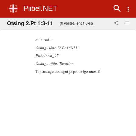
Piibel.NET
Otsing 2.Pt 1:3-11
(0 vastet, leht 1 0-st)
ei leitud....
Otsingusõne "2.Pt 1:3-11"
Piibel: est_97
Otsingu tüüp: Tavaline
Täpsustage otsingut ja proovige uuesti!