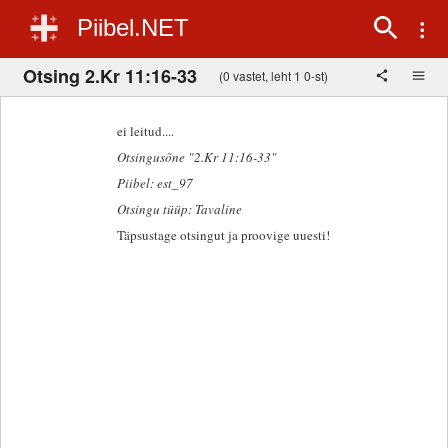
Piibel.NET
Otsing 2.Kr 11:16-33
(0 vastet, leht 1 0-st)
ei leitud....
Otsingusõne "2.Kr 11:16-33"
Piibel: est_97
Otsingu tüüp: Tavaline
Täpsustage otsingut ja proovige uuesti!