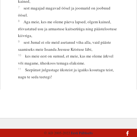
kained,
7
sest magajad magavad öösel ja joomarid on joobnud
öösel.
8
Aga meie, kes me oleme päeva lapsed, olgem kained,
rõivastatud usu ja armastuse kaitserüüga ning päästelootuse
kiivriga,
9
sest Jumal ei ole meid asetanud viha alla, vaid pääste
saamiseks meie Issanda Jeesuse Kristuse läbi,
10
kes meie eest on surnud, et meie, kas me oleme ärkvel
või magame, üheskoos temaga elaksime.
11
Seepärast julgustage üksteist ja igaüks kosutagu teist,
nagu te seda teetegi!
© AD 2005-2022
Eesti Piibliselts