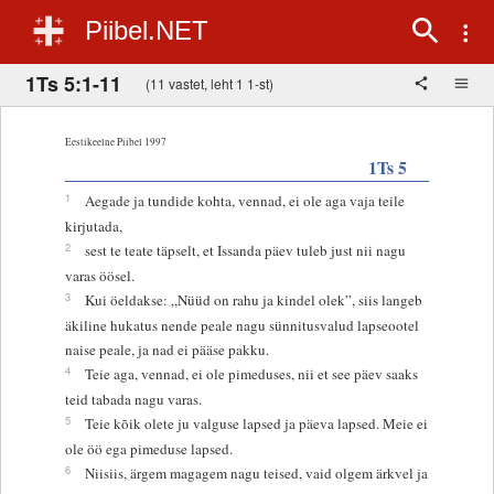
Piibel.NET
1Ts 5:1-11
(11 vastet, leht 1 1-st)
Eestikeelne Piibel 1997
1Ts 5
1
Aegade ja tundide kohta, vennad, ei ole aga vaja teile
kirjutada,
2
sest te teate täpselt, et Issanda päev tuleb just nii nagu
varas öösel.
3
Kui öeldakse: „Nüüd on rahu ja kindel olek”, siis langeb
äkiline hukatus nende peale nagu sünnitusvalud lapseootel
naise peale, ja nad ei pääse pakku.
4
Teie aga, vennad, ei ole pimeduses, nii et see päev saaks
teid tabada nagu varas.
5
Teie kõik olete ju valguse lapsed ja päeva lapsed. Meie ei
ole öö ega pimeduse lapsed.
6
Niisiis, ärgem magagem nagu teised, vaid olgem ärkvel ja