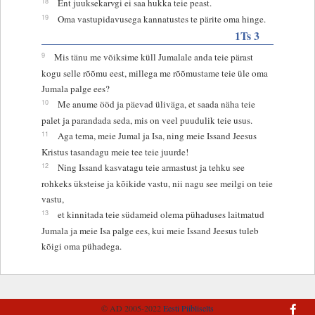
18
Ent juuksekarvgi ei saa hukka teie peast.
19
Oma vastupidavusega kannatustes te pärite oma hinge.
1Ts 3
9
Mis tänu me võiksime küll Jumalale anda teie pärast
kogu selle rõõmu eest, millega me rõõmustame teie üle oma
Jumala palge ees?
10
Me anume ööd ja päevad üliväga, et saada näha teie
palet ja parandada seda, mis on veel puudulik teie usus.
11
Aga tema, meie Jumal ja Isa, ning meie Issand Jeesus
Kristus tasandagu meie tee teie juurde!
12
Ning Issand kasvatagu teie armastust ja tehku see
rohkeks üksteise ja kõikide vastu, nii nagu see meilgi on teie
vastu,
13
et kinnitada teie südameid olema pühaduses laitmatud
Jumala ja meie Isa palge ees, kui meie Issand Jeesus tuleb
kõigi oma pühadega.
© AD 2005-2022
Eesti Piibliselts