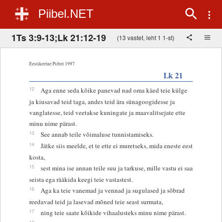
Piibel.NET
1Ts 3:9-13;Lk 21:12-19
(13 vastet, leht 1 1-st)
Eestikeelne Piibel 1997
Lk 21
12
Aga enne seda kõike panevad nad oma käed teie külge
ja kiusavad teid taga, andes teid ära sünagoogidesse ja
vanglatesse, teid veetakse kuningate ja maavalitsejate ette
minu nime pärast.
13
See annab teile võimaluse tunnistamiseks.
14
Jätke siis meelde, et te ette ei muretseks, mida eneste eest
kosta,
15
sest mina ise annan teile suu ja tarkuse, mille vastu ei saa
seista ega rääkida keegi teie vastastest.
16
Aga ka teie vanemad ja vennad ja sugulased ja sõbrad
reedavad teid ja lasevad mõned teie seast surmata,
17
ning teie saate kõikide vihaalusteks minu nime pärast.